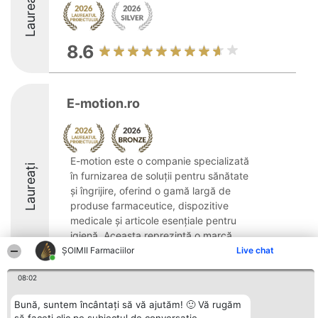
Laureați
8.6
E-motion.ro
E-motion este o companie specializată
Laureați
în furnizarea de soluții pentru sănătate
și îngrijire, oferind o gamă largă de
produse farmaceutice, dispozitive
medicale și articole esențiale pentru
igienă. Aceasta reprezintă o marcă
aparținând TZMO ...
ŞOIMII Farmaciilor
Live chat
8.5
08:02
Bună, suntem încântați să vă ajutăm! 🙂 Vă rugăm