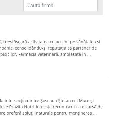
își desfășoară activitatea cu accent pe sănătatea și
panie, consolidându-și reputația ca partener de
 pisicilor. Farmacia veterinară, amplasată în ...
 la intersecția dintre Șoseaua Ștefan cel Mare și
use Provita Nutrition este recunoscut ca o sursă de
re preferă soluții naturale pentru menținerea ...