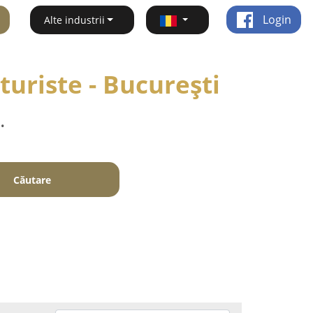
Login
Alte industrii
uriste - Bucureşti
.
Căutare