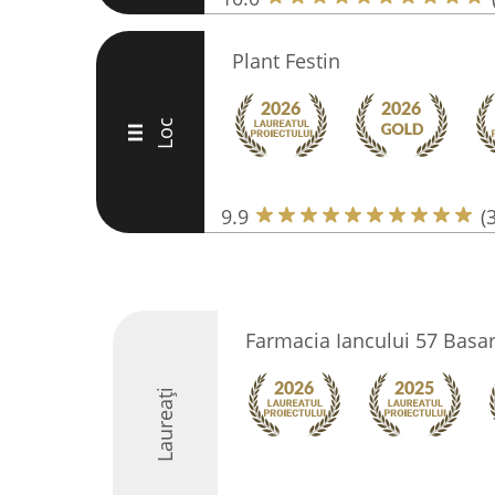
Plant Festin
Loc
III
9.9
(
Farmacia Iancului 57 Basa
Laureați