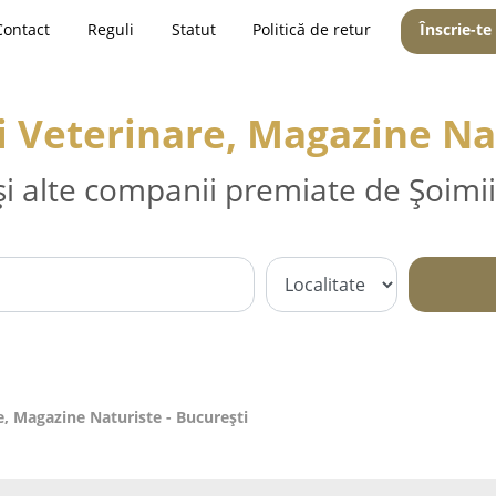
Contact
Reguli
Statut
Politică de retur
Înscrie-te
i Veterinare, Magazine Nat
și alte companii premiate de Șoimii
e, Magazine Naturiste - Bucureşti