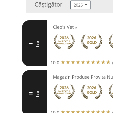
Câștigători
2026
Cleo's Vet » ️
Loc
I
10.0
Magazin Produse Provita Nut
Loc
II
10.0