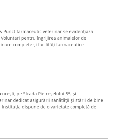
 & Punct farmaceutic veterinar se evidențiază
 Voluntari pentru îngrijirea animalelor de
rinare complete și facilități farmaceutice
urești, pe Strada Pietroșelului 55, și
inar dedicat asigurării sănătății și stării de bine
Instituția dispune de o varietate completă de