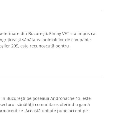
r veterinare din București, Elmay VET s-a impus ca
îngrijirea și sănătatea animalelor de companie.
oșilor 205, este recunoscută pentru
ă în București pe Șoseaua Andronache 13, este
sectorul sănătății comunitare, oferind o gamă
 farmaceutice. Această unitate pune accent pe