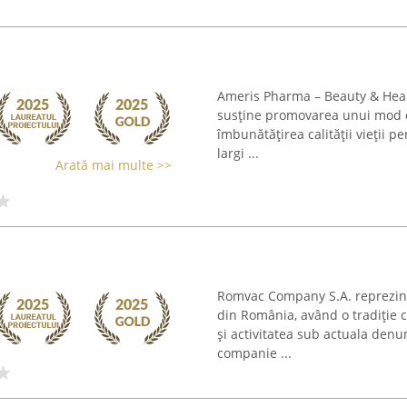
Ameris Pharma – Beauty & Healt
susține promovarea unui mod de
îmbunătățirea calității vieții 
largi ...
Arată mai multe >>
Romvac Company S.A. reprezint
din România, având o tradiție c
și activitatea sub actuala denu
companie ...