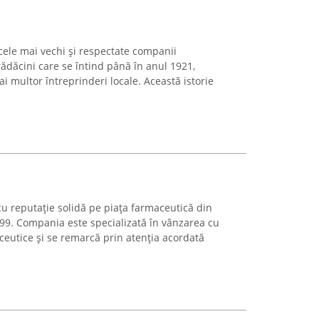
cele mai vechi și respectate companii
ădăcini care se întind până în anul 1921,
multor întreprinderi locale. Această istorie
u reputație solidă pe piața farmaceutică din
999. Compania este specializată în vânzarea cu
eutice și se remarcă prin atenția acordată