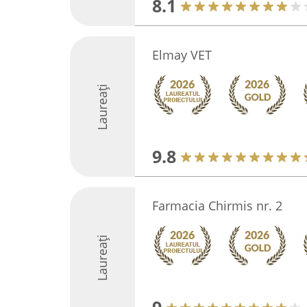
8.1
Elmay VET
Laureați
9.8
Farmacia Chirmis nr. 2
Laureați