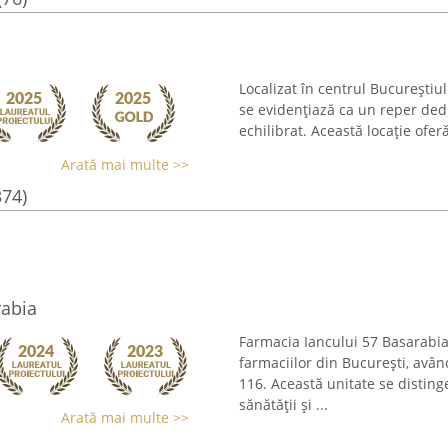
Localizat în centrul Bucureștiu
se evidențiază ca un reper dedic
echilibrat. Această locație ofer
Arată mai multe >>
374)
rabia
Farmacia Iancului 57 Basarabia
farmaciilor din București, avân
116. Această unitate se disting
sănătății și ...
Arată mai multe >>