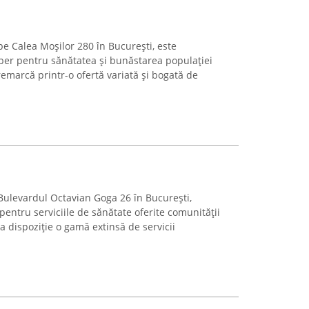
e Calea Moșilor 280 în București, este
per pentru sănătatea și bunăstarea populației
emarcă printr-o ofertă variată și bogată de
ulevardul Octavian Goga 26 în București,
entru serviciile de sănătate oferite comunității
a dispoziție o gamă extinsă de servicii