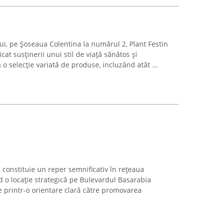
lui, pe Șoseaua Colentina la numărul 2, Plant Festin
at susținerii unui stil de viață sănătos și
ă o selecție variată de produse, incluzând atât ...
 constituie un reper semnificativ în rețeaua
d o locație strategică pe Bulevardul Basarabia
e printr-o orientare clară către promovarea