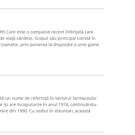
h Care este o companie recent înființată care
 viață sănătos. Scopul său principal constă în
persoanelor, prin punerea la dispoziție a unei game
ă un nume de referință în sectorul farmaceutic
e își are începuturile în anul 1974, continuându-
mire din 1990. Cu sediul în Voluntari, această