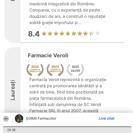
medicină integrativă din România.
Compania, cu o experiență de peste
douăzeci de ani, a construit o reputație
solidă grație importului și ...
8.4
Farmacie Veroli
Farmacia Veroli reprezintă o organizație
Laureați
centrată pe promovarea sănătății și a
stării de bine, fiind bine poziționată pe
piața farmaceutică din România.
Înființată sub denumirea de SC Veroli
Farmacie SRL în anul 2007, această
companie a înregistrat ...
ŞOIMII Farmaciilor
Live chat
8.4
05:38