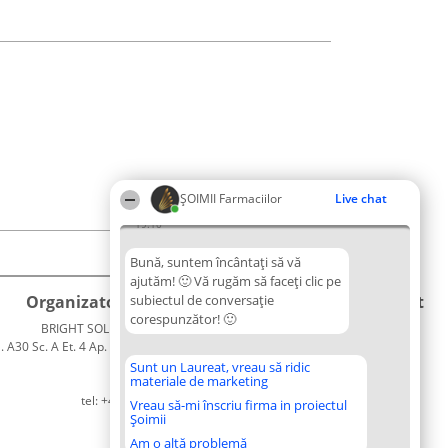
ŞOIMII Farmaciilor
Live chat
19:10
Bună, suntem încântați să vă
ajutăm! 🙂 Vă rugăm să faceți clic pe
Organizator Ranking
subiectul de conversație
Plebiscyt
Contact
corespunzător! 🙂
BRIGHT SOLUTIONS BR SRL
Câștigătorii
Contact
. A30 Sc. A Et. 4 Ap. 13 Cod 061952
Lista
București
Tuturor
Sunt un Laureat, vreau să ridic
materiale de marketing
CUI 36737675
Laureaților
tel: +40 770 990 492
Reguli
Vreau să-mi înscriu firma in proiectul
Șoimii
Statut
Politica de
Am o altă problemă