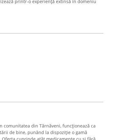
rizează printr-o experiență extinsă în domeniu
 în comunitatea din Târnăveni, funcționează ca
stării de bine, punând la dispoziție o gamă
 Oferta cuprinde atât medicamente cu și fără