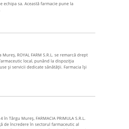
e echipa sa. Această farmacie pune la
.
na Mureș, ROYAL FARM S.R.L. se remarcă drept
farmaceutic local, punând la dispoziția
se și servicii dedicate sănătății. Farmacia își
 14 în Târgu Mureș, FARMACIA PRIMULA S.R.L.
ă de încredere în sectorul farmaceutic al