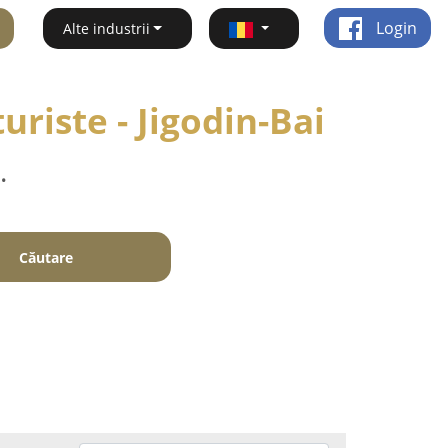
Login
Alte industrii
riste - Jigodin-Bai
.
Căutare