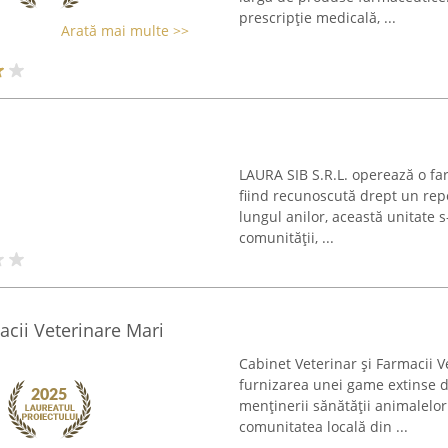
prescripție medicală, ...
Arată mai multe >>
LAURA SIB S.R.L. operează o far
fiind recunoscută drept un repe
lungul anilor, această unitate s
comunității, ...
acii Veterinare Mari
Cabinet Veterinar și Farmacii 
furnizarea unei game extinse de
menținerii sănătății animalelo
comunitatea locală din ...