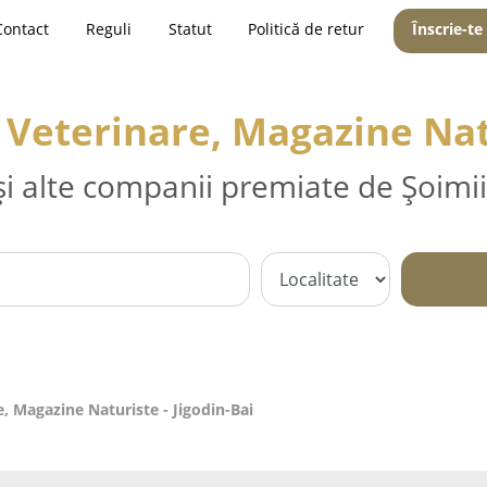
Contact
Reguli
Statut
Politică de retur
Înscrie-te
 Veterinare, Magazine Natu
și alte companii premiate de Șoimii
e, Magazine Naturiste - Jigodin-Bai