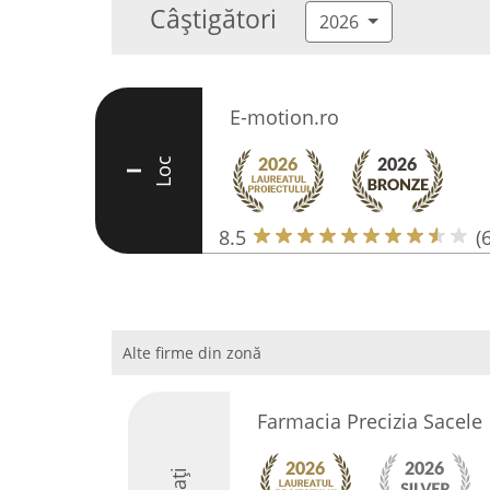
Câștigători
2026
E-motion.ro
Loc
I
8.5
(6
Alte firme din zonă
Farmacia Precizia Sacele