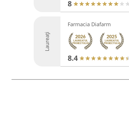
8
Farmacia Diafarm
Laureați
8.4