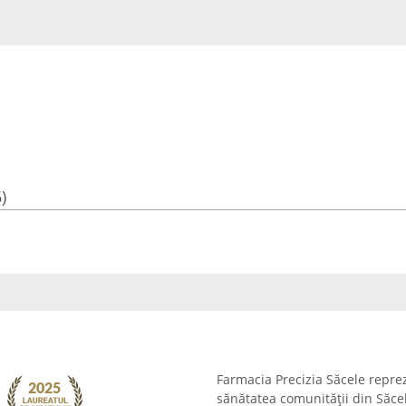
)
Farmacia Precizia Săcele repre
sănătatea comunității din Săcel