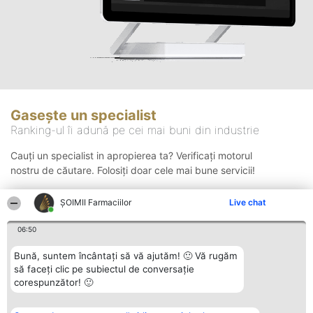
Gasește un specialist
Ranking-ul îi adună pe cei mai buni din industrie
Cauți un specialist in apropierea ta? Verificați motorul
nostru de căutare. Folosiți doar cele mai bune servicii!
ŞOIMII Farmaciilor
Live chat
Căutare
06:50
Bună, suntem încântați să vă ajutăm! 🙂 Vă rugăm
să faceți clic pe subiectul de conversație
corespunzător! 🙂