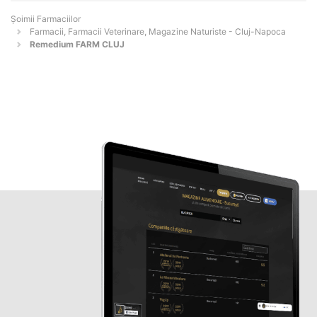
Şoimii Farmaciilor
Farmacii, Farmacii Veterinare, Magazine Naturiste - Cluj-Napoca
Remedium FARM CLUJ