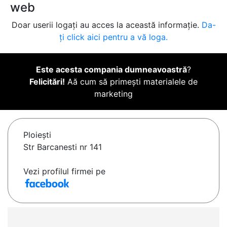
web
Doar userii logați au acces la această informație.
Da-
ți click aici pentru a vă loga.
Este acesta compania dumneavoastră
?
Felicitări!
Aă cum să primești materialele de
marketing
Ploieşti
Str Barcanesti nr 141
Vezi profilul firmei pe