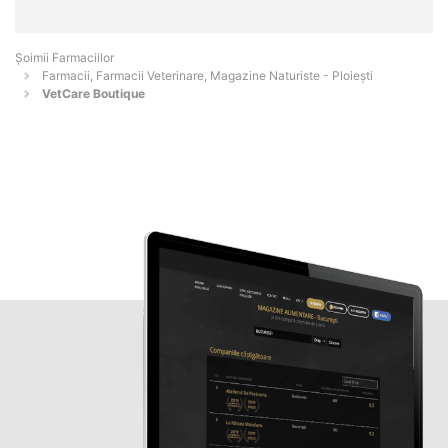
Şoimii Farmaciilor
Farmacii, Farmacii Veterinare, Magazine Naturiste - Ploieşti
VetCare Boutique