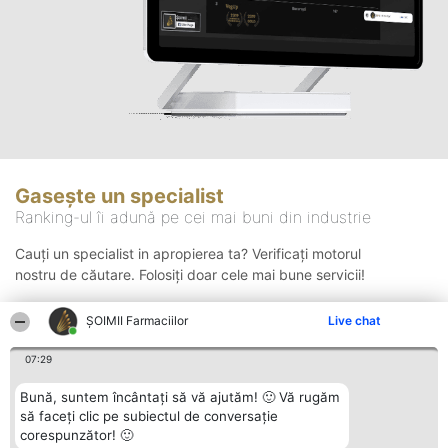
Gasește un specialist
Ranking-ul îi adună pe cei mai buni din industrie
Cauți un specialist in apropierea ta? Verificați motorul
nostru de căutare. Folosiți doar cele mai bune servicii!
ŞOIMII Farmaciilor
Live chat
Căutare
07:29
Bună, suntem încântați să vă ajutăm! 🙂 Vă rugăm
să faceți clic pe subiectul de conversație
corespunzător! 🙂