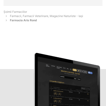
Şoimii Farmaciilor
Farmacii, Farmacii Veterinare, Magazine Naturiste - Iaşi
Farmacia Aris Rond