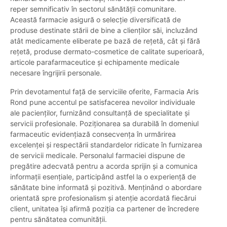
reper semnificativ în sectorul sănătății comunitare.
Această farmacie asigură o selecție diversificată de
produse destinate stării de bine a clienților săi, incluzând
atât medicamente eliberate pe bază de rețetă, cât și fără
rețetă, produse dermato-cosmetice de calitate superioară,
articole parafarmaceutice și echipamente medicale
necesare îngrijirii personale.
Prin devotamentul față de serviciile oferite, Farmacia Aris
Rond pune accentul pe satisfacerea nevoilor individuale
ale pacienților, furnizând consultanță de specialitate și
servicii profesionale. Poziționarea sa durabilă în domeniul
farmaceutic evidențiază consecvența în urmărirea
excelenței și respectării standardelor ridicate în furnizarea
de servicii medicale. Personalul farmaciei dispune de
pregătire adecvată pentru a acorda sprijin și a comunica
informații esențiale, participând astfel la o experiență de
sănătate bine informată și pozitivă. Menținând o abordare
orientată spre profesionalism și atenție acordată fiecărui
client, unitatea își afirmă poziția ca partener de încredere
pentru sănătatea comunității.