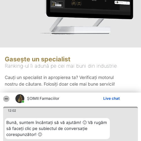
Gasește un specialist
Ranking-ul îi adună pe cei mai buni din industrie
Cauți un specialist in apropierea ta? Verificați motorul
nostru de căutare. Folosiți doar cele mai bune servicii!
ŞOIMII Farmaciilor
Live chat
Căutare
12:02
Bună, suntem încântați să vă ajutăm! 🙂 Vă rugăm
să faceți clic pe subiectul de conversație
corespunzător! 🙂