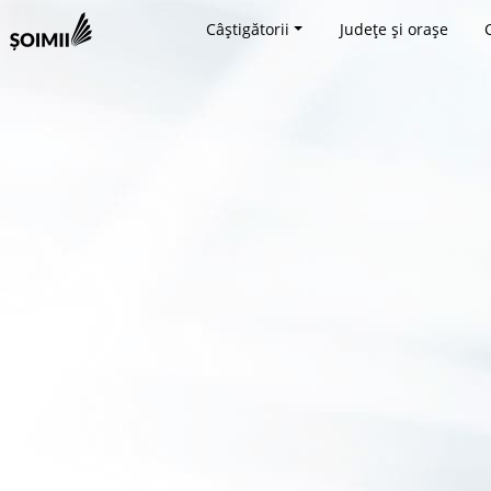
Câștigătorii
Județe și orașe