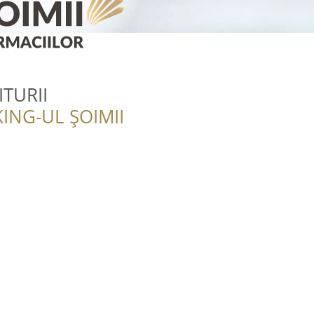
TURII
ING-UL ȘOIMII