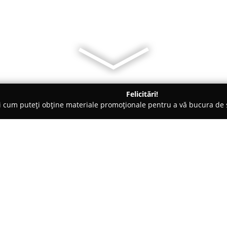
Felicitări!
ți cum puteți obține materiale promoționale pentru a vă bucura d
, Magazine Naturiste - Lunca Cetăţuii
LARA FARM EDITURII
Despre companie:
Lara Farm Editurii
este o farmac
cunoscută ca un reper importan