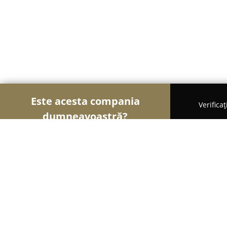
Este acesta compania
Verifica
dumneavoastră?
Şoimii Farmaciilor
Farmacii, Farmacii Veterinare
LARA FARM EDITURII