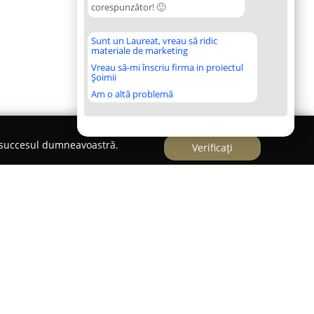
corespunzător! 🙂
Sunt un Laureat, vreau să ridic
materiale de marketing
Vreau să-mi înscriu firma in proiectul
Șoimii
Am o altă problemă
e succesul dumneavoastră.
Verificați
ie situată în centrul localității Lunca Cetățuii,
t pentru sănătatea și starea de bine a