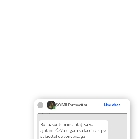
ŞOIMII Farmaciilor
Live chat
09:09
Bună, suntem încântați să vă
ajutăm! 🙂 Vă rugăm să faceți clic pe
subiectul de conversație