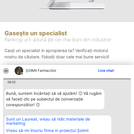
Gasește un specialist
Ranking-ul îi adună pe cei mai buni din industrie
Cauți un specialist in apropierea ta? Verificați motorul
nostru de căutare. Folosiți doar cele mai bune servicii!
ŞOIMII Farmaciilor
Live chat
Căutare
06:02
Bună, suntem încântați să vă ajutăm! 🙂 Vă rugăm
să faceți clic pe subiectul de conversație
corespunzător! 🙂
Sunt un Laureat, vreau să ridic materiale de
Organizator Ranking
Plebiscyt
Contact
marketing
BRIGHT SOLUTIONS BR SRL
Câștigătorii
Contact
Aleea Timisul De Sus 2 Bl. A30
Lista Tuturor
Vreau să-mi înscriu firma in proiectul Șoimii
Sc. A Et. 4 Ap. 13 Cod 061952
Laureaților