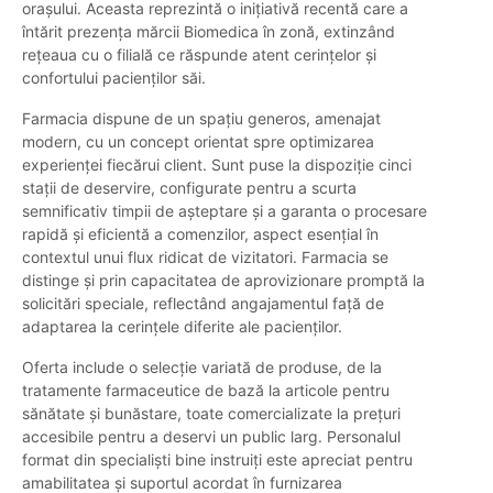
orașului. Aceasta reprezintă o inițiativă recentă care a
întărit prezența mărcii Biomedica în zonă, extinzând
rețeaua cu o filială ce răspunde atent cerințelor și
confortului pacienților săi.
Farmacia dispune de un spațiu generos, amenajat
modern, cu un concept orientat spre optimizarea
experienței fiecărui client. Sunt puse la dispoziție cinci
stații de deservire, configurate pentru a scurta
semnificativ timpii de așteptare și a garanta o procesare
rapidă și eficientă a comenzilor, aspect esențial în
contextul unui flux ridicat de vizitatori. Farmacia se
distinge și prin capacitatea de aprovizionare promptă la
solicitări speciale, reflectând angajamentul față de
adaptarea la cerințele diferite ale pacienților.
Oferta include o selecție variată de produse, de la
tratamente farmaceutice de bază la articole pentru
sănătate și bunăstare, toate comercializate la prețuri
accesibile pentru a deservi un public larg. Personalul
format din specialiști bine instruiți este apreciat pentru
amabilitatea și suportul acordat în furnizarea