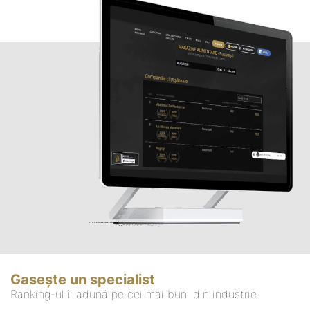
Gasește un specialist
Ranking-ul îi adună pe cei mai buni din industrie