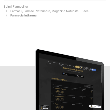
Şoimii Farmaciilor
Farmacii, Farmacii Veterinare, Magazine Naturiste - Bacău
Farmacia Intfarma