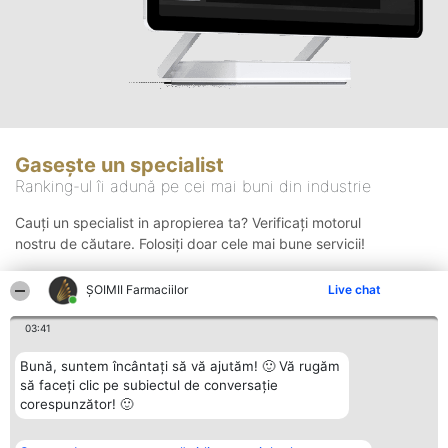
Gasește un specialist
Ranking-ul îi adună pe cei mai buni din industrie
Cauți un specialist in apropierea ta? Verificați motorul
nostru de căutare. Folosiți doar cele mai bune servicii!
ŞOIMII Farmaciilor
Live chat
Căutare
03:41
Bună, suntem încântați să vă ajutăm! 🙂 Vă rugăm
să faceți clic pe subiectul de conversație
corespunzător! 🙂