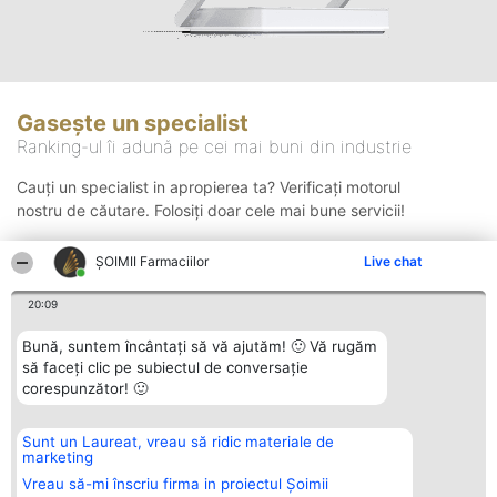
Gasește un specialist
Ranking-ul îi adună pe cei mai buni din industrie
Cauți un specialist in apropierea ta? Verificați motorul
nostru de căutare. Folosiți doar cele mai bune servicii!
ŞOIMII Farmaciilor
Live chat
Căutare
20:09
Bună, suntem încântați să vă ajutăm! 🙂 Vă rugăm
să faceți clic pe subiectul de conversație
corespunzător! 🙂
Sunt un Laureat, vreau să ridic materiale de
Organizator Ranking
Plebiscyt
Contact
marketing
BRIGHT SOLUTIONS BR SRL
Câștigătorii
Contact
Aleea Timisul De Sus 2 Bl. A30
Lista Tuturor
Vreau să-mi înscriu firma in proiectul Șoimii
Sc. A Et. 4 Ap. 13 Cod 061952
Laureaților