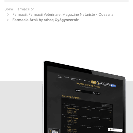
Şoimii Farmaciilor
Farmacii, Farmacii Veterinare, Magazine Naturiste - Covasna
Farmacia ArnikApotheq Gyógyszertár