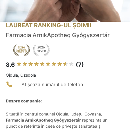
LAUREAT RANKING-UL ȘOIMII
Farmacia ArnikApotheq Gyógyszertár
8.6
(7)
Ojdula, Ozsdola
Afișează numărul de telefon
Despre companie:
Situată în centrul comunei Ojdula, județul Covasna,
Farmacia ArnikApotheq Gyógyszertár
reprezintă un
punct de referință în ceea ce privește sănătatea și