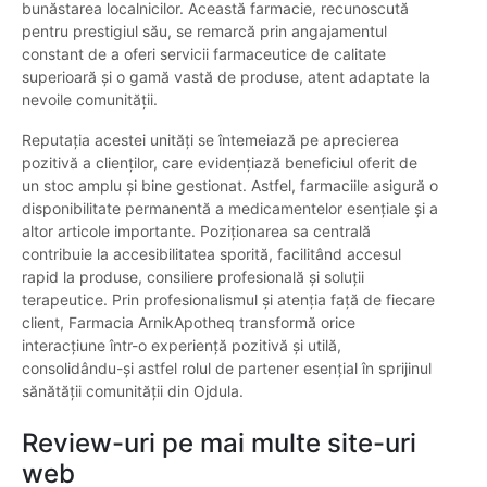
bunăstarea localnicilor. Această farmacie, recunoscută
pentru prestigiul său, se remarcă prin angajamentul
constant de a oferi servicii farmaceutice de calitate
superioară și o gamă vastă de produse, atent adaptate la
nevoile comunității.
Reputația acestei unități se întemeiază pe aprecierea
pozitivă a clienților, care evidențiază beneficiul oferit de
un stoc amplu și bine gestionat. Astfel, farmaciile asigură o
disponibilitate permanentă a medicamentelor esențiale și a
altor articole importante. Poziționarea sa centrală
contribuie la accesibilitatea sporită, facilitând accesul
rapid la produse, consiliere profesională și soluții
terapeutice. Prin profesionalismul și atenția față de fiecare
client, Farmacia ArnikApotheq transformă orice
interacțiune într-o experiență pozitivă și utilă,
consolidându-și astfel rolul de partener esențial în sprijinul
sănătății comunității din Ojdula.
Review-uri pe mai multe site-uri
web