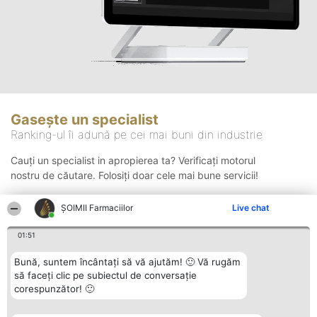
Gasește un specialist
Ranking-ul îi adună pe cei mai buni din industrie
Cauți un specialist in apropierea ta? Verificați motorul
nostru de căutare. Folosiți doar cele mai bune servicii!
ŞOIMII Farmaciilor
Live chat
Căutare
01:51
Bună, suntem încântați să vă ajutăm! 🙂 Vă rugăm
să faceți clic pe subiectul de conversație
corespunzător! 🙂