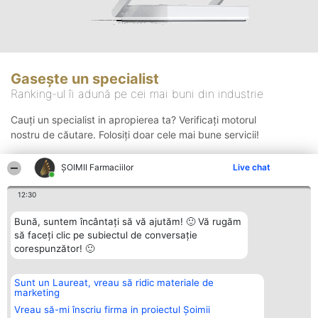
Gasește un specialist
Ranking-ul îi adună pe cei mai buni din industrie
Cauți un specialist in apropierea ta? Verificați motorul
nostru de căutare. Folosiți doar cele mai bune servicii!
ŞOIMII Farmaciilor
Live chat
Căutare
12:30
Bună, suntem încântați să vă ajutăm! 🙂 Vă rugăm
să faceți clic pe subiectul de conversație
corespunzător! 🙂
Sunt un Laureat, vreau să ridic materiale de
Organizator Ranking
Plebiscyt
Contact
marketing
BRIGHT SOLUTIONS BR SRL
Câștigătorii
Contact
Aleea Timisul De Sus 2 Bl. A30
Lista Tuturor
Vreau să-mi înscriu firma in proiectul Șoimii
Sc. A Et. 4 Ap. 13 Cod 061952
Laureaților