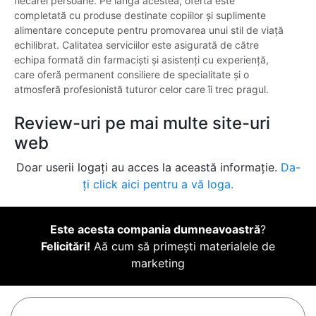
fiecărei persoane. Pe lângă acestea, oferta este
completată cu produse destinate copiilor și suplimente
alimentare concepute pentru promovarea unui stil de viață
echilibrat. Calitatea serviciilor este asigurată de către
echipa formată din farmaciști și asistenți cu experiență,
care oferă permanent consiliere de specialitate și o
atmosferă profesionistă tuturor celor care îi trec pragul.
Review-uri pe mai multe site-uri
web
Doar userii logați au acces la această informație.
Da-
ți click aici pentru a vă loga.
Este acesta compania dumneavoastră
?
Felicitări!
Aă cum să primești materialele de
marketing