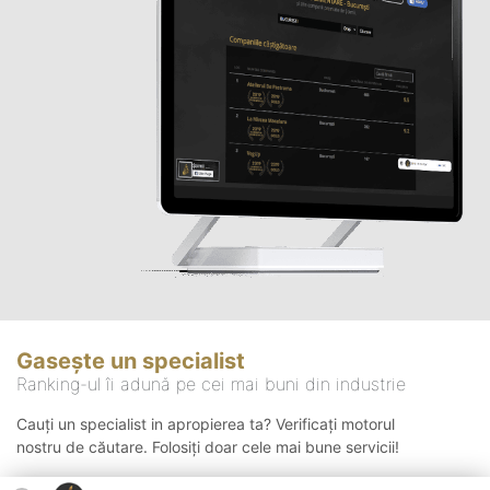
Gasește un specialist
Ranking-ul îi adună pe cei mai buni din industrie
Cauți un specialist in apropierea ta? Verificați motorul
nostru de căutare. Folosiți doar cele mai bune servicii!