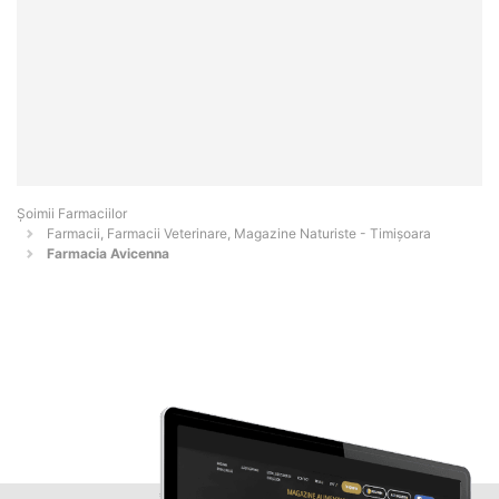
Şoimii Farmaciilor
Farmacii, Farmacii Veterinare, Magazine Naturiste - Timişoara
Farmacia Avicenna