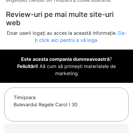
exigențelor clienților din Timișoara și zonele adiacente.
Review-uri pe mai multe site-uri
web
Doar userii logați au acces la această informație.
Da-
ți click aici pentru a vă loga.
Este acesta compania dumneavoastră
?
Felicitări!
Aă cum să primești materialele de
marketing
Timişoara
Bulevardul Regele Carol I 30