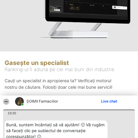
Gasește un specialist
Ranking-ul îi adună pe cei mai buni din industrie
Cauți un specialist in apropierea ta? Verificați motorul
nostru de căutare. Folosiți doar cele mai bune servicii!
ŞOIMII Farmaciilor
Live chat
Căutare
23:20
Bună, suntem încântați să vă ajutăm! 🙂 Vă rugăm
să faceți clic pe subiectul de conversație
corespunzător! 🙂