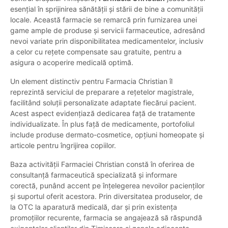
esențial în sprijinirea sănătății și stării de bine a comunității
locale. Această farmacie se remarcă prin furnizarea unei
game ample de produse și servicii farmaceutice, adresând
nevoi variate prin disponibilitatea medicamentelor, inclusiv
a celor cu rețete compensate sau gratuite, pentru a
asigura o acoperire medicală optimă.
Un element distinctiv pentru Farmacia Christian îl
reprezintă serviciul de preparare a rețetelor magistrale,
facilitând soluții personalizate adaptate fiecărui pacient.
Acest aspect evidențiază dedicarea față de tratamente
individualizate. În plus față de medicamente, portofoliul
include produse dermato-cosmetice, opțiuni homeopate și
articole pentru îngrijirea copiilor.
Baza activității Farmaciei Christian constă în oferirea de
consultanță farmaceutică specializată și informare
corectă, punând accent pe înțelegerea nevoilor pacienților
și suportul oferit acestora. Prin diversitatea produselor, de
la OTC la aparatură medicală, dar și prin existența
promoțiilor recurente, farmacia se angajează să răspundă