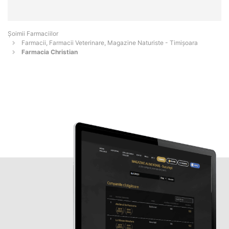
Şoimii Farmaciilor
Farmacii, Farmacii Veterinare, Magazine Naturiste - Timişoara
Farmacia Christian