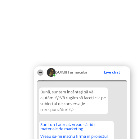
ŞOIMII Farmaciilor
Live chat
06:33
Bună, suntem încântați să vă
ajutăm! 🙂 Vă rugăm să faceți clic pe
subiectul de conversație
corespunzător! 🙂
Sunt un Laureat, vreau să ridic
materiale de marketing
Vreau să-mi înscriu firma in proiectul