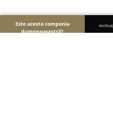
Este acesta compania
Verifica
dumneavoastră?
Şoimii Farmaciilor
Farmacii, Farmacii Veterinare
Farmacia Ducfarm
8.6
(49)
Cluj-Napoca, Bloc B5, Strada Fabricii 5