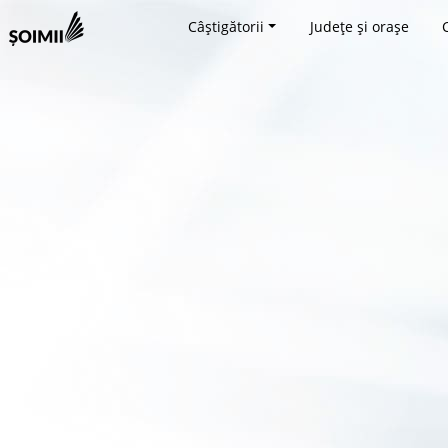
Câștigătorii
Județe și orașe