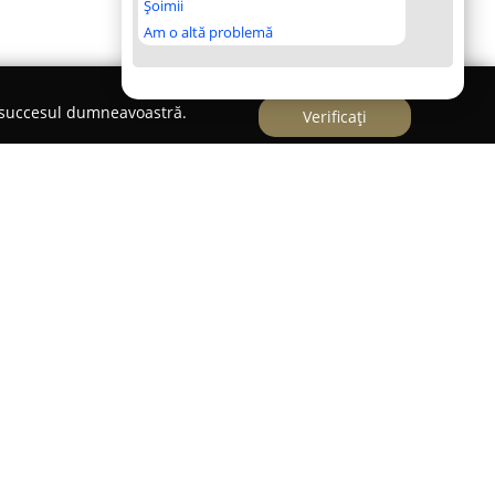
Șoimii
Am o altă problemă
e succesul dumneavoastră.
Verificați
ție de referință în sectorul farmaceutic al
rcându-se inclusiv prin prezența sa la adresa
 5. Această farmacie se evidențiază printr-o
area clienților, oferind un portofoliu amplu de
ile pentru sănătate.
prezintă implementarea platformei online