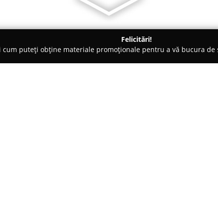
Felicitări!
ți cum puteți obține materiale promoționale pentru a vă bucura d
, Magazine Naturiste - Cluj-Napoca
Farmacia Ducfarm
Despre companie:
Farmacia Ducfarm
ocupă o pozi
municipiului Cluj-Napoca, rema
cunoscută de pe Strada Fabricii
orientare puternică spre bunăst
produse și servicii indispensab
O caracteristică notabilă o re