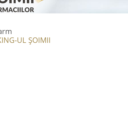
farm
ING-UL ȘOIMII