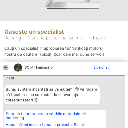
Gasește un specialist
Ranking-ul îi adună pe cei mai buni din industrie
Cauți un specialist in apropierea ta? Verificați motorul
nostru de căutare. Folosiți doar cele mai bune servicii!
ŞOIMII Farmaciilor
Live chat
Căutare
19:51
Bună, suntem încântați să vă ajutăm! 🙂 Vă rugăm
să faceți clic pe subiectul de conversație
corespunzător! 🙂
Sunt un Laureat, vreau să ridic materiale de
Organizator Ranking
Plebiscyt
Contact
marketing
BRIGHT SOLUTIONS BR SRL
Câștigătorii
Contact
Aleea Timisul De Sus 2 Bl. A30
Lista Tuturor
Vreau să-mi înscriu firma in proiectul Șoimii
Sc. A Et. 4 Ap. 13 Cod 061952
Laureaților