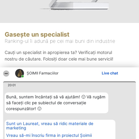
Gasește un specialist
Ranking-ul îi adună pe cei mai buni din industrie
Cauți un specialist in apropierea ta? Verificați motorul
nostru de căutare. Folosiți doar cele mai bune servicii!
ŞOIMII Farmaciilor
Live chat
Căutare
20:01
Bună, suntem încântați să vă ajutăm! 🙂 Vă rugăm
să faceți clic pe subiectul de conversație
corespunzător! 🙂
Sunt un Laureat, vreau să ridic materiale de
Organizator Ranking
Plebiscyt
Contact
marketing
BRIGHT SOLUTIONS BR SRL
Câștigătorii
Contact
Aleea Timisul De Sus 2 Bl. A30
Lista Tuturor
Vreau să-mi înscriu firma in proiectul Șoimii
Sc. A Et. 4 Ap. 13 Cod 061952
Laureaților