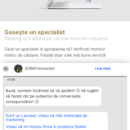
Gasește un specialist
Ranking-ul îi adună pe cei mai buni din industrie
Cauți un specialist in apropierea ta? Verificați motorul
nostru de căutare. Folosiți doar cele mai bune servicii!
ŞOIMII Farmaciilor
Live chat
Căutare
10:59
Bună, suntem încântați să vă ajutăm! 🙂 Vă rugăm
să faceți clic pe subiectul de conversație
corespunzător! 🙂
Sunt un Laureat, vreau să ridic materiale de
Organizator Ranking
Plebiscyt
Contact
marketing
BRIGHT SOLUTIONS BR SRL
Câștigătorii
Contact
Aleea Timisul De Sus 2 Bl. A30
Lista Tuturor
Vreau să-mi înscriu firma in proiectul Șoimii
Sc. A Et. 4 Ap. 13 Cod 061952
Laureaților