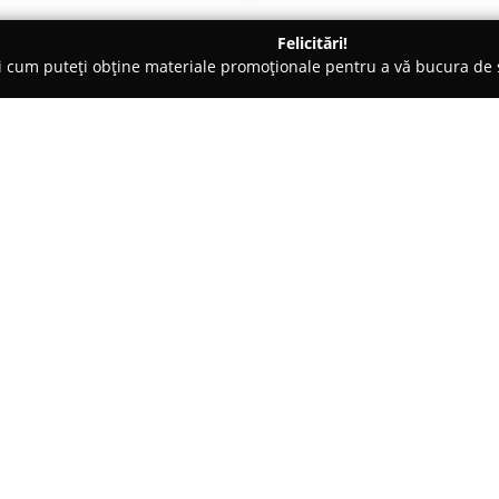
Felicitări!
ți cum puteți obține materiale promoționale pentru a vă bucura d
, Magazine Naturiste - Feteşti
FARMACIA INDIGO 2000 S.R.L.
Despre companie:
Farmacia Indigo 2000
operează 
farmaceutice de încredere comun
societatea a demonstrat o impl
bunăstării clienților săi. Prin 
devenit cunoscută pentru calitat
Personalul este recunoscut pentr
oferind întotdeauna informații
important al farmaciei îl constit