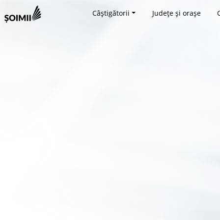
Câștigătorii
Județe și orașe