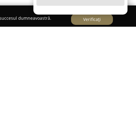
e succesul dumneavoastră.
Verificați
în centrul orașului Fetești, furnizând servicii
ității locale. De la înființarea sa în 2002,
icare constantă în promovarea sănătății și
profesionalism și dedicație, această farmacie a
ea ridicată a serviciilor oferite.
u amabilitate și dorința de a sprijini clienții,
 relevante și asistență competentă. Un aspect
uie echilibrul favorabil dintre preț și calitatea