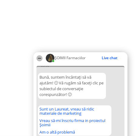
ŞOIMII Farmaciilor
Live chat
05:56
Bună, suntem încântați să vă
ajutăm! 🙂 Vă rugăm să faceți clic pe
subiectul de conversație
corespunzător! 🙂
Sunt un Laureat, vreau să ridic
materiale de marketing
Vreau să-mi înscriu firma in proiectul
Șoimii
Am o altă problemă