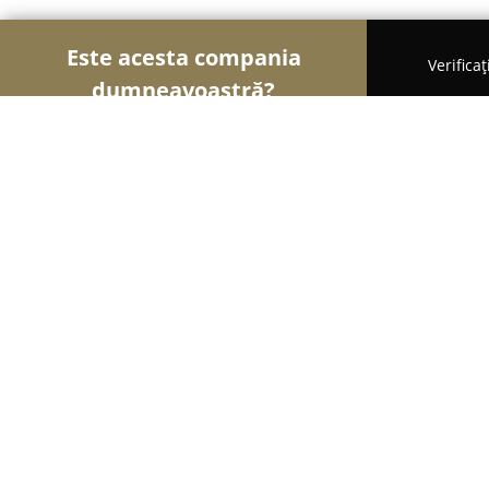
Este acesta compania
Verifica
dumneavoastră?
Şoimii Farmaciilor
Farmacii, Farmacii Veterinare
FARMACIA INDIGO 2000 S.R.L.
8.7
(29)
Feteşti, Strada Călărași
Afișează numărul de telefon