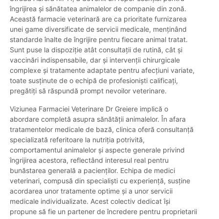
îngrijirea și sănătatea animalelor de companie din zonă.
Această farmacie veterinară are ca prioritate furnizarea
unei game diversificate de servicii medicale, menținând
standarde înalte de îngrijire pentru fiecare animal tratat.
Sunt puse la dispoziție atât consultații de rutină, cât și
vaccinări indispensabile, dar și intervenții chirurgicale
complexe și tratamente adaptate pentru afecțiuni variate,
toate susținute de o echipă de profesioniști calificați,
pregătiți să răspundă prompt nevoilor veterinare.
Viziunea Farmaciei Veterinare Dr Greiere implică o
abordare completă asupra sănătății animalelor. În afara
tratamentelor medicale de bază, clinica oferă consultanță
specializată referitoare la nutriția potrivită,
comportamentul animalelor și aspecte generale privind
îngrijirea acestora, reflectând interesul real pentru
bunăstarea generală a pacienților. Echipa de medici
veterinari, compusă din specialiști cu experiență, susține
acordarea unor tratamente optime și a unor servicii
medicale individualizate. Acest colectiv dedicat își
propune să fie un partener de încredere pentru proprietarii