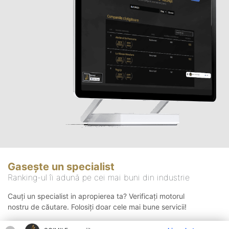
Gasește un specialist
Ranking-ul îi adună pe cei mai buni din industrie
Cauți un specialist in apropierea ta? Verificați motorul
nostru de căutare. Folosiți doar cele mai bune servicii!