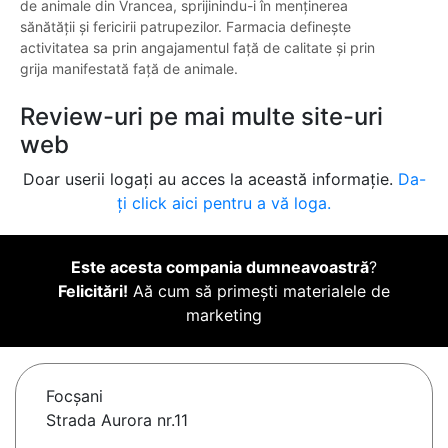
de animale din Vrancea, sprijinindu-i în menținerea
sănătății și fericirii patrupezilor. Farmacia definește
activitatea sa prin angajamentul față de calitate și prin
grija manifestată față de animale.
Review-uri pe mai multe site-uri
web
Doar userii logați au acces la această informație.
Da-
ți click aici pentru a vă loga.
Este acesta compania dumneavoastră
?
Felicitări!
Aă cum să primești materialele de
marketing
Focşani
Strada Aurora nr.11