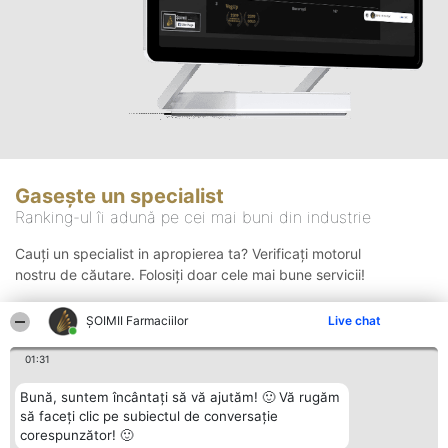
Gasește un specialist
Ranking-ul îi adună pe cei mai buni din industrie
Cauți un specialist in apropierea ta? Verificați motorul
nostru de căutare. Folosiți doar cele mai bune servicii!
ŞOIMII Farmaciilor
Live chat
Căutare
01:31
Bună, suntem încântați să vă ajutăm! 🙂 Vă rugăm
să faceți clic pe subiectul de conversație
corespunzător! 🙂