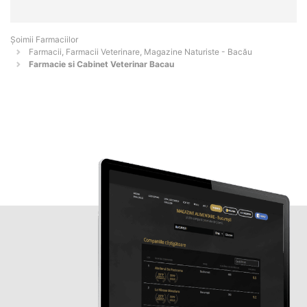
Şoimii Farmaciilor
Farmacii, Farmacii Veterinare, Magazine Naturiste - Bacău
Farmacie si Cabinet Veterinar Bacau