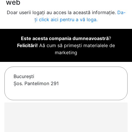
web
Doar userii logați au acces la această informație.
Da-
ți click aici pentru a vă loga.
Este acesta compania dumneavoastră
?
Felicitări!
Aă cum să primești materialele de
marketing
Bucureşti
Șos. Pantelimon 291