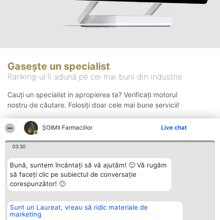
Gasește un specialist
Ranking-ul îi adună pe cei mai buni din industrie
Cauți un specialist in apropierea ta? Verificați motorul
nostru de căutare. Folosiți doar cele mai bune servicii!
ŞOIMII Farmaciilor
Live chat
Căutare
03:30
Bună, suntem încântați să vă ajutăm! 🙂 Vă rugăm
să faceți clic pe subiectul de conversație
corespunzător! 🙂
Sunt un Laureat, vreau să ridic materiale de
Organizator Ranking
Plebiscyt
Contact
marketing
BRIGHT SOLUTIONS BR SRL
Câștigătorii
Contact