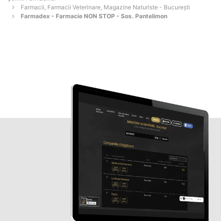
Farmacii, Farmacii Veterinare, Magazine Naturiste - Bucureşti
Farmadex - Farmacie NON STOP - Sos. Pantelimon