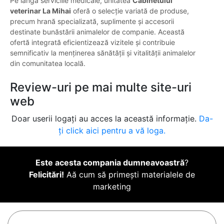
Pe lângă serviciile medicale, unitatea
Cabinetului
veterinar La Mihai
oferă o selecție variată de produse,
precum hrană specializată, suplimente și accesorii
destinate bunăstării animalelor de companie. Această
ofertă integrată eficientizează vizitele și contribuie
semnificativ la menținerea sănătății și vitalității animalelor
din comunitatea locală.
Review-uri pe mai multe site-uri
web
Doar userii logați au acces la această informație.
Da-
ți click aici pentru a vă loga.
Este acesta compania dumneavoastră
?
Felicitări!
Aă cum să primești materialele de
marketing