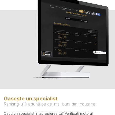
Gasește un specialist
Ranking-ul îi adună pe cei mai buni din industrie
Cauți un specialist in apropierea ta? Verificați motorul