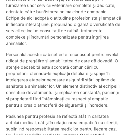
furnizarea unor servicii veterinare complete și dedicate,
orientate către bunăstarea animalelor de companie.
Echipa de aici adoptă o atitudine profesionista și empatică
în fiecare interacțiune, propunând o gamă diversificată de
servicii ce includ consultații de rutină, tratamente
complexe și îndrumări personalizate pentru îngrijirea
animalelor.
Personalul acestui cabinet este recunoscut pentru nivelul
ridicat de pregătire și amabilitatea de care dă dovadă. O
atenție deosebită este acordată comunicării cu
proprietarii, oferindu-le explicații detaliate și sprijin în
înțelegerea etapelor necesare asigurării stării optime de
sănătate a animalelor lor. Un element distinctiv al echipei îl
constituie devotamentul și implicarea constantă, pacienții
și proprietarii fiind întâmpinați cu respect și empatie
pentru a crea o atmosferă de siguranță și încredere.
Pasiunea pentru profesie se reflectă atât în calitatea
actului medical, cât și în relaționarea empatică cu clienții,
subliniind responsabilitatea medicilor pentru fiecare caz.