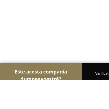
Este acesta compania
Verifica
dumneavoastră?
Şoimii Farmaciilor
Farmacii, Farmacii Veterinare