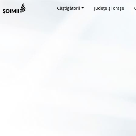
Câștigătorii
Județe și orașe