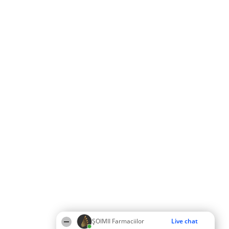
ŞOIMII Farmaciilor
Live chat