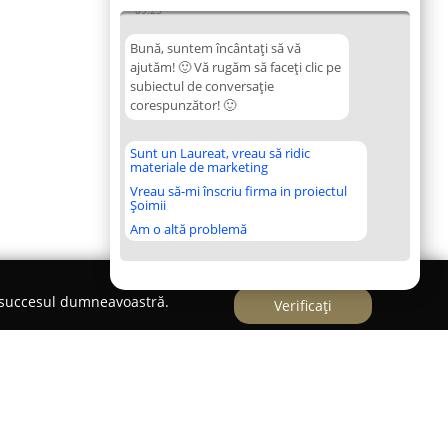
09:25
Bună, suntem încântați să vă
ajutăm! 🙂 Vă rugăm să faceți clic pe
subiectul de conversație
corespunzător! 🙂
Sunt un Laureat, vreau să ridic
materiale de marketing
Vreau să-mi înscriu firma in proiectul
Șoimii
Am o altă problemă
e succesul dumneavoastră.
Verificați