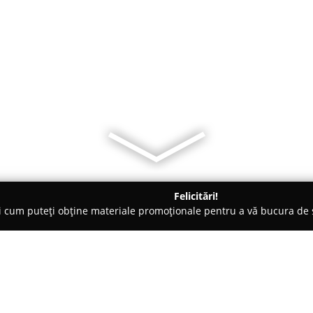
Felicitări!
ți cum puteți obține materiale promoționale pentru a vă bucura d
, Magazine Naturiste - Braşov
Ropharma