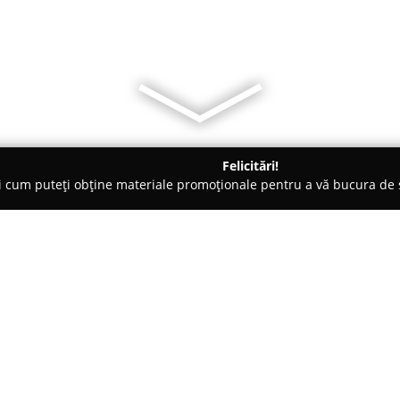
Felicitări!
ți cum puteți obține materiale promoționale pentru a vă bucura d
, Magazine Naturiste - Craiova
FARMACIA SALVIA
Despre companie:
Farmacia Salvia
este o instituț
bulevardul 1 Mai, numărul 31, 