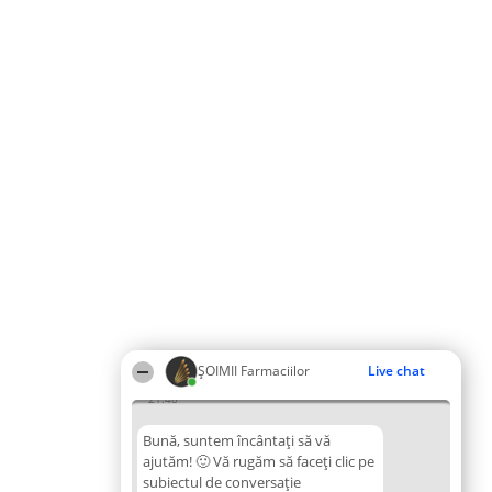
ŞOIMII Farmaciilor
Live chat
21:48
Bună, suntem încântați să vă
ajutăm! 🙂 Vă rugăm să faceți clic pe
subiectul de conversație