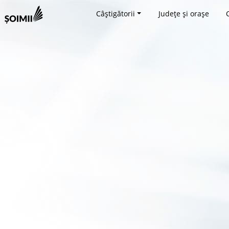
Câștigătorii
Județe și orașe