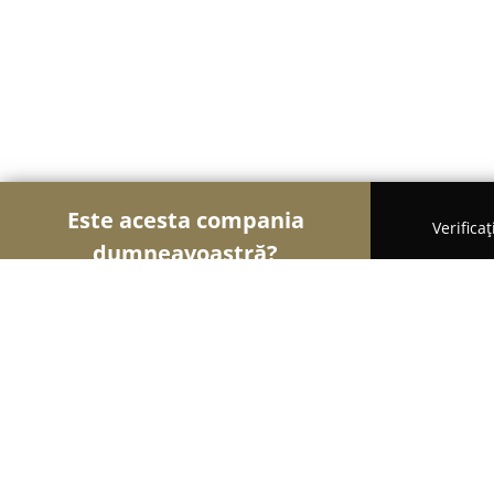
Este acesta compania
Verifica
dumneavoastră?
Şoimii Farmaciilor
Farmacii, Farmacii Veterinare
FARMACIA SALVIA