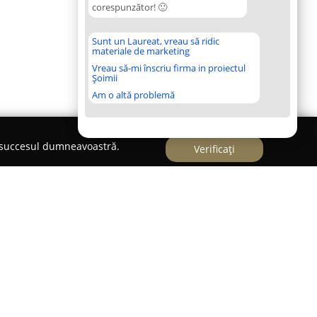
corespunzător! 🙂
Sunt un Laureat, vreau să ridic
materiale de marketing
Vreau să-mi înscriu firma in proiectul
Șoimii
Am o altă problemă
e succesul dumneavoastră.
Verificați
ie farmaceutică din Craiova, localizată pe
recunoscută pentru tradiția sa îndelungată și