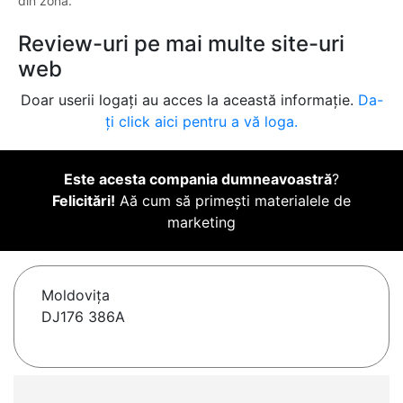
din zonă.
Review-uri pe mai multe site-uri
web
Doar userii logați au acces la această informație.
Da-
ți click aici pentru a vă loga.
Este acesta compania dumneavoastră
?
Felicitări!
Aă cum să primești materialele de
marketing
Moldoviţa
DJ176 386A