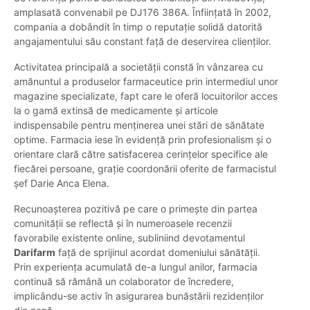
amplasată convenabil pe DJ176 386A. Înființată în 2002,
compania a dobândit în timp o reputație solidă datorită
angajamentului său constant față de deservirea clienților.
Activitatea principală a societății constă în vânzarea cu
amănuntul a produselor farmaceutice prin intermediul unor
magazine specializate, fapt care le oferă locuitorilor acces
la o gamă extinsă de medicamente și articole
indispensabile pentru menținerea unei stări de sănătate
optime. Farmacia iese în evidență prin profesionalism și o
orientare clară către satisfacerea cerințelor specifice ale
fiecărei persoane, grație coordonării oferite de farmacistul
șef Darie Anca Elena.
Recunoașterea pozitivă pe care o primește din partea
comunității se reflectă și în numeroasele recenzii
favorabile existente online, subliniind devotamentul
Darifarm
față de sprijinul acordat domeniului sănătății.
Prin experiența acumulată de-a lungul anilor, farmacia
continuă să rămână un colaborator de încredere,
implicându-se activ în asigurarea bunăstării rezidenților