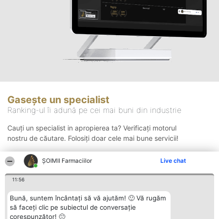
Gasește un specialist
Ranking-ul îi adună pe cei mai buni din industrie
Cauți un specialist in apropierea ta? Verificați motorul
nostru de căutare. Folosiți doar cele mai bune servicii!
ŞOIMII Farmaciilor
Live chat
Căutare
11:56
Bună, suntem încântați să vă ajutăm! 🙂 Vă rugăm
să faceți clic pe subiectul de conversație
corespunzător! 🙂