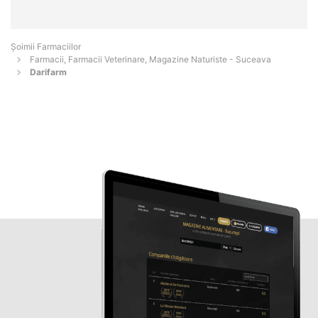
Şoimii Farmaciilor
Farmacii, Farmacii Veterinare, Magazine Naturiste - Suceava
Darifarm