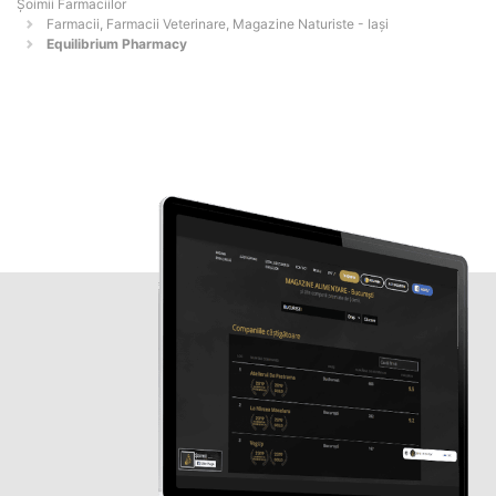
Şoimii Farmaciilor
Farmacii, Farmacii Veterinare, Magazine Naturiste - Iaşi
Equilibrium Pharmacy