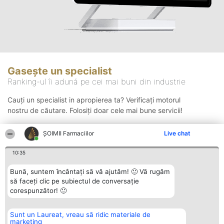
Gasește un specialist
Ranking-ul îi adună pe cei mai buni din industrie
Cauți un specialist in apropierea ta? Verificați motorul
nostru de căutare. Folosiți doar cele mai bune servicii!
ŞOIMII Farmaciilor
Live chat
Căutare
10:35
Bună, suntem încântați să vă ajutăm! 🙂 Vă rugăm
să faceți clic pe subiectul de conversație
corespunzător! 🙂
Sunt un Laureat, vreau să ridic materiale de
Organizator Ranking
Plebiscyt
Contact
marketing
BRIGHT SOLUTIONS BR SRL
Câștigătorii
Contact