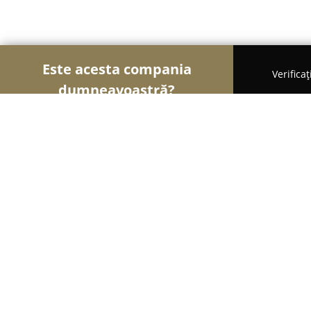
Este acesta compania
Verifica
dumneavoastră?
Şoimii Farmaciilor
Farmacii, Farmacii Veterinare
FARMACIA ANA
8.6
(13)