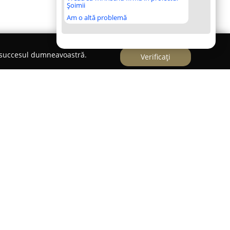
Șoimii
Am o altă problemă
e succesul dumneavoastră.
Verificați
 ca un punct de referință în asigurarea sănătății
n Piatra, județul Teleorman. Încă de la
adoptat o perspectivă contemporană asupra
estând flexibilitate permanentă față de cerințele
tă prin disponibilitatea unei palete extinse de
bază de rețetă, cât și fără, precum și printr-o
icale, suplimente nutritive, produse destinate