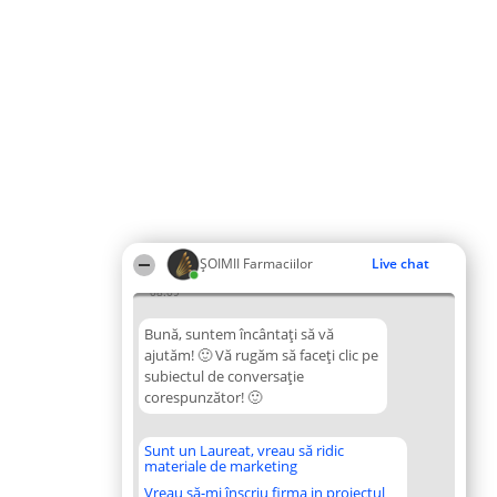
ŞOIMII Farmaciilor
Live chat
08:09
Bună, suntem încântați să vă
ajutăm! 🙂 Vă rugăm să faceți clic pe
subiectul de conversație
corespunzător! 🙂
Sunt un Laureat, vreau să ridic
materiale de marketing
Vreau să-mi înscriu firma in proiectul