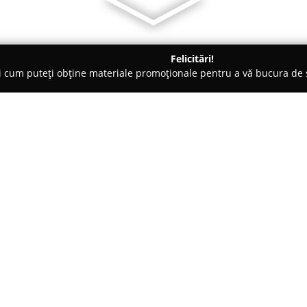
Felicitări!
ți cum puteți obține materiale promoționale pentru a vă bucura d
, Magazine Naturiste - Piatra
FARMACIA ANA
Despre companie:
Farmacia Ana
este recunoscută
membrilor comunității locale di
începuturile sale, unitatea a 
serviciilor farmaceutice, manif
Arată mai multe >>
pacienților. Dedicarea se reflec
medicamente, atât eliberate pe 
ofertă variată de accesorii med