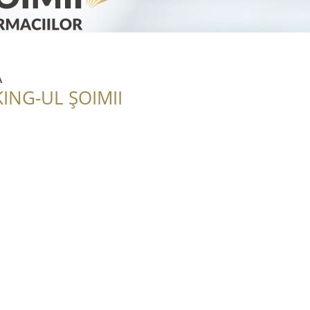
A
ING-UL ȘOIMII