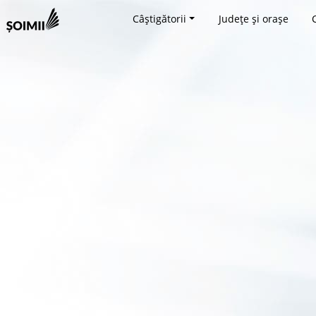
Câștigătorii
Județe și orașe