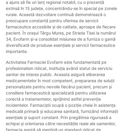
a ajuns să fie un lanț regional notabil, cu o prezență
extinsă în 15 județe, concentrându-se în special pe zonele
rurale. Această dezvoltare continuă demonstrează o
preocupare constantă pentru oferirea de servicii
farmaceutice accesibile și de calitate, aproape de fiecare
pacient. În orașul Târgu Mureș, pe Strada Tisei la numărul
34, Evofarm și-a consolidat misiunea de a furniza o gamă
diversificată de produse esențiale și servicii farmaceutice
importante.
Activitatea Farmaciei Evofarm este fundamentată pe
profesionalism ridicat, instituția având statut de serviciu
sanitar de interes public. Aceasta asigură eliberarea
medicamentelor în mod competent, prepararea de soluții
personalizate pentru nevoile fiecărui pacient, precum și
consiliere farmaceutică specializată pentru utilizarea
corectă a tratamentelor, sprijinind astfel prevenția
incidentelor. Farmaciștii ocupă o poziție cheie în asistența
medicală primară și educarea sanitară, furnizând informații
esențiale și suport constant. Prin pregătirea riguroasă a
echipei și orientarea către necesitățile reale ale oamenilor,
farmacia aspiră să mențină un standard ridicat de