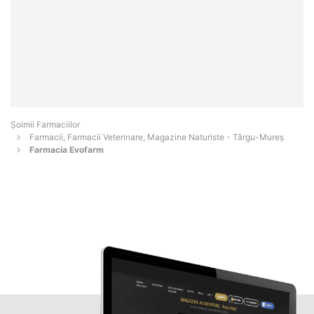
Şoimii Farmaciilor
Farmacii, Farmacii Veterinare, Magazine Naturiste - Târgu-Mureş
Farmacia Evofarm