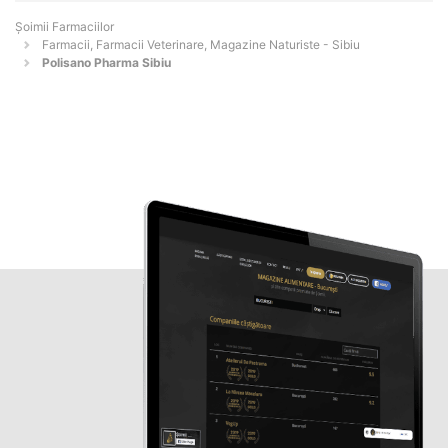
Şoimii Farmaciilor
Farmacii, Farmacii Veterinare, Magazine Naturiste - Sibiu
Polisano Pharma Sibiu