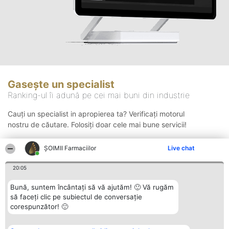
Gasește un specialist
Ranking-ul îi adună pe cei mai buni din industrie
Cauți un specialist in apropierea ta? Verificați motorul
nostru de căutare. Folosiți doar cele mai bune servicii!
ŞOIMII Farmaciilor
Live chat
Căutare
20:05
Bună, suntem încântați să vă ajutăm! 🙂 Vă rugăm
să faceți clic pe subiectul de conversație
corespunzător! 🙂