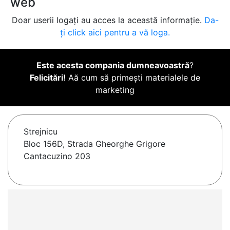
web
Doar userii logați au acces la această informație.
Da-
ți click aici pentru a vă loga.
Este acesta compania dumneavoastră
?
Felicitări!
Aă cum să primești materialele de
marketing
Strejnicu
Bloc 156D, Strada Gheorghe Grigore
Cantacuzino 203