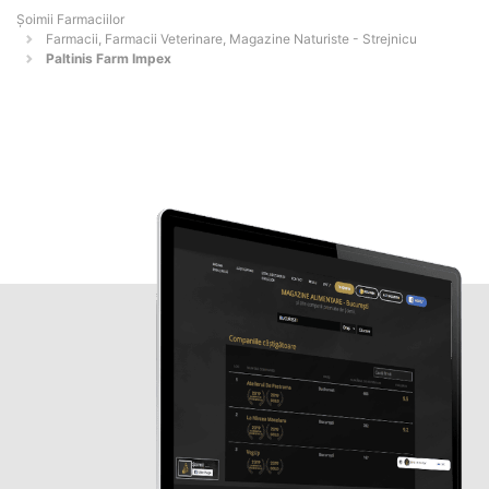
Şoimii Farmaciilor
Farmacii, Farmacii Veterinare, Magazine Naturiste - Strejnicu
Paltinis Farm Impex