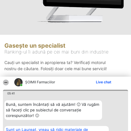
Gasește un specialist
Ranking-ul îi adună pe cei mai buni din industrie
Cauți un specialist in apropierea ta? Verificați motorul
nostru de căutare. Folosiți doar cele mai bune servicii!
ŞOIMII Farmaciilor
Live chat
Căutare
05:41
Bună, suntem încântați să vă ajutăm! 🙂 Vă rugăm
să faceți clic pe subiectul de conversație
corespunzător! 🙂
Sunt un Laureat, vreau să ridic materiale de
Organizator Ranking
Plebiscyt
Contact