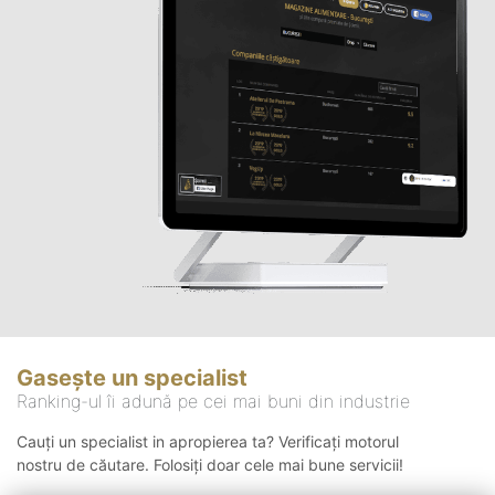
Gasește un specialist
Ranking-ul îi adună pe cei mai buni din industrie
Cauți un specialist in apropierea ta? Verificați motorul
nostru de căutare. Folosiți doar cele mai bune servicii!