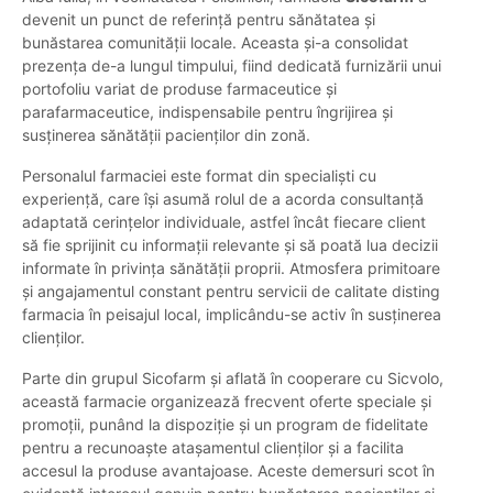
devenit un punct de referință pentru sănătatea și
bunăstarea comunității locale. Aceasta și-a consolidat
prezența de-a lungul timpului, fiind dedicată furnizării unui
portofoliu variat de produse farmaceutice și
parafarmaceutice, indispensabile pentru îngrijirea și
susținerea sănătății pacienților din zonă.
Personalul farmaciei este format din specialiști cu
experiență, care își asumă rolul de a acorda consultanță
adaptată cerințelor individuale, astfel încât fiecare client
să fie sprijinit cu informații relevante și să poată lua decizii
informate în privința sănătății proprii. Atmosfera primitoare
și angajamentul constant pentru servicii de calitate disting
farmacia în peisajul local, implicându-se activ în susținerea
clienților.
Parte din grupul Sicofarm și aflată în cooperare cu Sicvolo,
această farmacie organizează frecvent oferte speciale și
promoții, punând la dispoziție și un program de fidelitate
pentru a recunoaște atașamentul clienților și a facilita
accesul la produse avantajoase. Aceste demersuri scot în