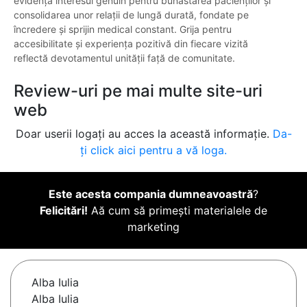
evidență interesul genuin pentru bunăstarea pacienților și
consolidarea unor relații de lungă durată, fondate pe
încredere și sprijin medical constant. Grija pentru
accesibilitate și experiența pozitivă din fiecare vizită
reflectă devotamentul unității față de comunitate.
Review-uri pe mai multe site-uri
web
Doar userii logați au acces la această informație.
Da-
ți click aici pentru a vă loga.
Este acesta compania dumneavoastră
?
Felicitări!
Aă cum să primești materialele de
marketing
Alba Iulia
Alba Iulia