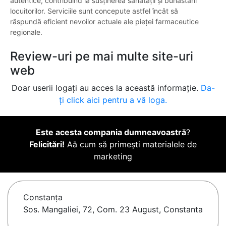
autentice, contribuind la susținerea sănătății și bunăstării
locuitorilor. Serviciile sunt concepute astfel încât să
răspundă eficient nevoilor actuale ale pieței farmaceutice
regionale.
Review-uri pe mai multe site-uri
web
Doar userii logați au acces la această informație.
Da-
ți click aici pentru a vă loga.
Este acesta compania dumneavoastră
?
Felicitări!
Aă cum să primești materialele de
marketing
Constanţa
Sos. Mangaliei, 72, Com. 23 August, Constanta