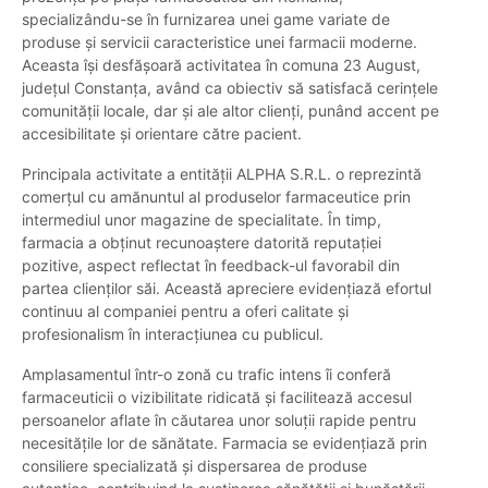
specializându-se în furnizarea unei game variate de
produse și servicii caracteristice unei farmacii moderne.
Aceasta își desfășoară activitatea în comuna 23 August,
județul Constanța, având ca obiectiv să satisfacă cerințele
comunității locale, dar și ale altor clienți, punând accent pe
accesibilitate și orientare către pacient.
Principala activitate a entității ALPHA S.R.L. o reprezintă
comerțul cu amănuntul al produselor farmaceutice prin
intermediul unor magazine de specialitate. În timp,
farmacia a obținut recunoaștere datorită reputației
pozitive, aspect reflectat în feedback-ul favorabil din
partea clienților săi. Această apreciere evidențiază efortul
continuu al companiei pentru a oferi calitate și
profesionalism în interacțiunea cu publicul.
Amplasamentul într-o zonă cu trafic intens îi conferă
farmaceuticii o vizibilitate ridicată și facilitează accesul
persoanelor aflate în căutarea unor soluții rapide pentru
necesitățile lor de sănătate. Farmacia se evidențiază prin
consiliere specializată și dispersarea de produse