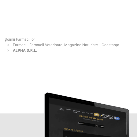
Şoimii Farmaciilor
Farmacii, Farmacii Veterinare, Magazine Naturiste - Constanţa
ALPHA S.R.L.