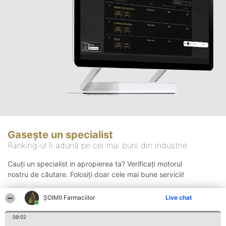
Gasește un specialist
Ranking-ul îi adună pe cei mai buni din industrie
Cauți un specialist in apropierea ta? Verificați motorul
nostru de căutare. Folosiți doar cele mai bune servicii!
ŞOIMII Farmaciilor
Live chat
Căutare
09:02