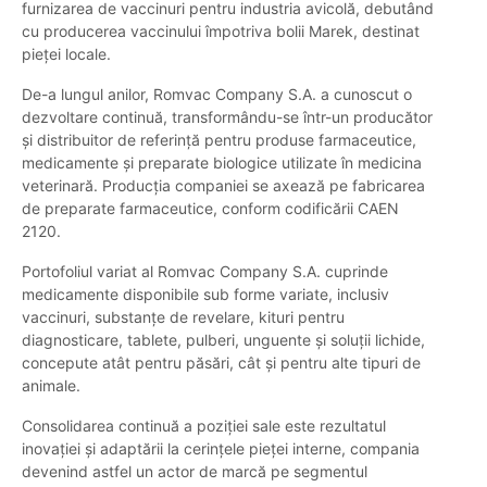
furnizarea de vaccinuri pentru industria avicolă, debutând
cu producerea vaccinului împotriva bolii Marek, destinat
pieței locale.
De-a lungul anilor, Romvac Company S.A. a cunoscut o
dezvoltare continuă, transformându-se într-un producător
și distribuitor de referință pentru produse farmaceutice,
medicamente și preparate biologice utilizate în medicina
veterinară. Producția companiei se axează pe fabricarea
de preparate farmaceutice, conform codificării CAEN
2120.
Portofoliul variat al Romvac Company S.A. cuprinde
medicamente disponibile sub forme variate, inclusiv
vaccinuri, substanțe de revelare, kituri pentru
diagnosticare, tablete, pulberi, unguente și soluții lichide,
concepute atât pentru păsări, cât și pentru alte tipuri de
animale.
Consolidarea continuă a poziției sale este rezultatul
inovației și adaptării la cerințele pieței interne, compania
devenind astfel un actor de marcă pe segmentul