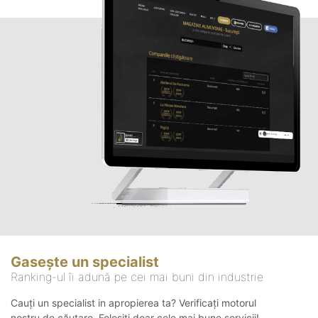
Gasește un specialist
Ranking-ul îi adună pe cei mai buni din industrie
Cauți un specialist in apropierea ta? Verificați motorul
nostru de căutare. Folosiți doar cele mai bune servicii!