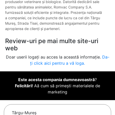
produselor veterinare și biologice. Datorită dedicării sale
pentru sănătatea animalelor, Romvac Company S.A.
furnizează soluții eficiente și integrate. Prezența națională
a companiei, ce include puncte de lucru ca cel din Târgu
Mureș, Strada Tisei, demonstrează angajamentul pentru
apropierea de clienți și parteneri.
Review-uri pe mai multe site-uri
web
Doar userii logați au acces la această informație.
Da-
ți click aici pentru a vă loga.
Este acesta compania dumneavoastră
?
Felicitări!
Aă cum să primești materialele de
marketing
Târgu-Mureş