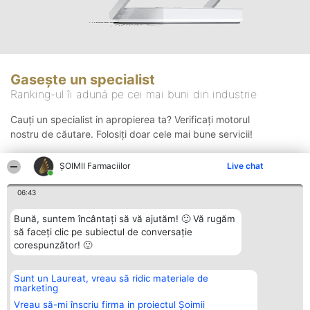
Gasește un specialist
Ranking-ul îi adună pe cei mai buni din industrie
Cauți un specialist in apropierea ta? Verificați motorul
nostru de căutare. Folosiți doar cele mai bune servicii!
ŞOIMII Farmaciilor
Live chat
Căutare
06:43
Bună, suntem încântați să vă ajutăm! 🙂 Vă rugăm
să faceți clic pe subiectul de conversație
corespunzător! 🙂
Sunt un Laureat, vreau să ridic materiale de
Organizator Ranking
Plebiscyt
Contact
marketing
BRIGHT SOLUTIONS BR SRL
Câștigătorii
Contact
Aleea Timisul De Sus 2 Bl. A30
Lista Tuturor
Vreau să-mi înscriu firma in proiectul Șoimii