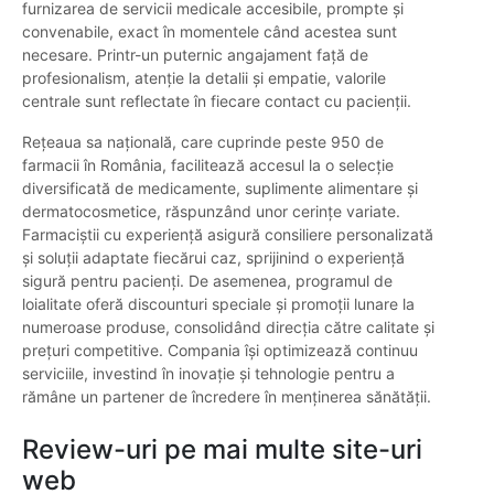
furnizarea de servicii medicale accesibile, prompte și
convenabile, exact în momentele când acestea sunt
necesare. Printr-un puternic angajament față de
profesionalism, atenție la detalii și empatie, valorile
centrale sunt reflectate în fiecare contact cu pacienții.
Rețeaua sa națională, care cuprinde peste 950 de
farmacii în România, facilitează accesul la o selecție
diversificată de medicamente, suplimente alimentare și
dermatocosmetice, răspunzând unor cerințe variate.
Farmaciștii cu experiență asigură consiliere personalizată
și soluții adaptate fiecărui caz, sprijinind o experiență
sigură pentru pacienți. De asemenea, programul de
loialitate oferă discounturi speciale și promoții lunare la
numeroase produse, consolidând direcția către calitate și
prețuri competitive. Compania își optimizează continuu
serviciile, investind în inovație și tehnologie pentru a
rămâne un partener de încredere în menținerea sănătății.
Review-uri pe mai multe site-uri
web