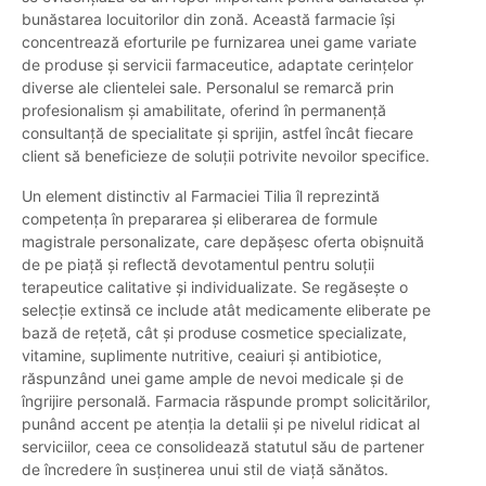
bunăstarea locuitorilor din zonă. Această farmacie își
concentrează eforturile pe furnizarea unei game variate
de produse și servicii farmaceutice, adaptate cerințelor
diverse ale clientelei sale. Personalul se remarcă prin
profesionalism și amabilitate, oferind în permanență
consultanță de specialitate și sprijin, astfel încât fiecare
client să beneficieze de soluții potrivite nevoilor specifice.
Un element distinctiv al Farmaciei Tilia îl reprezintă
competența în prepararea și eliberarea de formule
magistrale personalizate, care depășesc oferta obișnuită
de pe piață și reflectă devotamentul pentru soluții
terapeutice calitative și individualizate. Se regăsește o
selecție extinsă ce include atât medicamente eliberate pe
bază de rețetă, cât și produse cosmetice specializate,
vitamine, suplimente nutritive, ceaiuri și antibiotice,
răspunzând unei game ample de nevoi medicale și de
îngrijire personală. Farmacia răspunde prompt solicitărilor,
punând accent pe atenția la detalii și pe nivelul ridicat al
serviciilor, ceea ce consolidează statutul său de partener
de încredere în susținerea unui stil de viață sănătos.