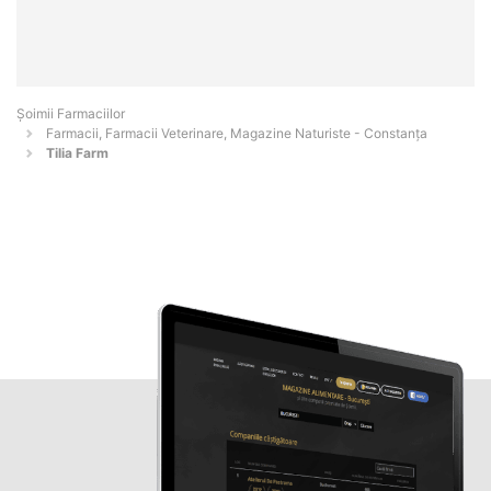
Şoimii Farmaciilor
Farmacii, Farmacii Veterinare, Magazine Naturiste - Constanţa
Tilia Farm