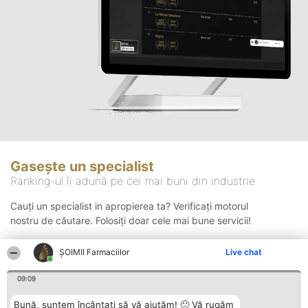
Gasește un specialist
Ranking-ul îi adună pe cei mai buni din industrie
Cauți un specialist in apropierea ta? Verificați motorul
nostru de căutare. Folosiți doar cele mai bune servicii!
ŞOIMII Farmaciilor
Live chat
Căutare
09:09
Bună, suntem încântați să vă ajutăm! 🙂 Vă rugăm