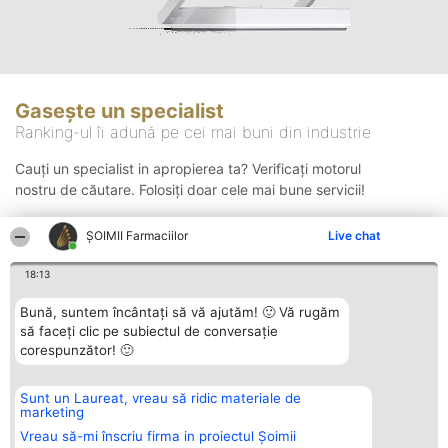
Gasește un specialist
Ranking-ul îi adună pe cei mai buni din industrie
Cauți un specialist in apropierea ta? Verificați motorul
nostru de căutare. Folosiți doar cele mai bune servicii!
ŞOIMII Farmaciilor
Live chat
Căutare
18:13
Bună, suntem încântați să vă ajutăm! 🙂 Vă rugăm
să faceți clic pe subiectul de conversație
corespunzător! 🙂
Sunt un Laureat, vreau să ridic materiale de
Organizator Ranking
Plebiscyt
Contact
marketing
BRIGHT SOLUTIONS BR SRL
Câștigătorii
Contact
Aleea Timisul De Sus 2 Bl. A30
Lista Tuturor
Vreau să-mi înscriu firma in proiectul Șoimii
Sc. A Et. 4 Ap. 13 Cod 061952
Laureaților