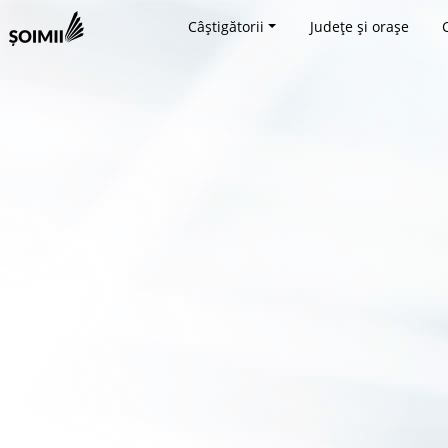
Câștigătorii
Județe și orașe