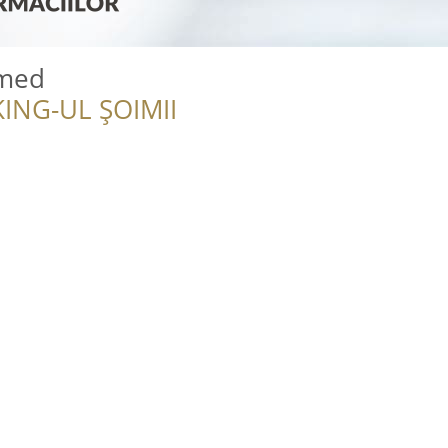
amed
ING-UL ȘOIMII