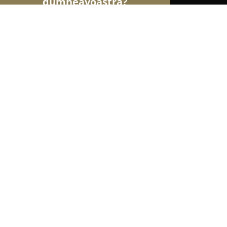
dumneavoastră?
Şoimii Farmaciilor
Farmacii, Farmacii Veterinare
Farmacia Saramed
9.1
(28)
Otopeni, Strada 23 August 9, nr. bl. U4
Afișează numărul de telefon