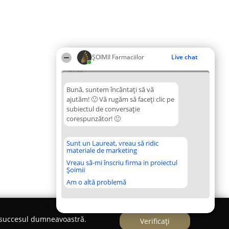
ŞOIMII Farmaciilor
Live chat
01:53
Bună, suntem încântați să vă
ajutăm! 🙂 Vă rugăm să faceți clic pe
subiectul de conversație
corespunzător! 🙂
Sunt un Laureat, vreau să ridic
materiale de marketing
Vreau să-mi înscriu firma in proiectul
Șoimii
Am o altă problemă
e succesul dumneavoastră.
Verificați