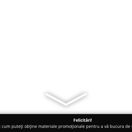
Felicitări!
ți cum puteți obține materiale promoționale pentru a vă bucura d