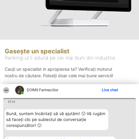
Gasește un specialist
Ranking-ul îi adună pe cei mai buni din industrie
Cauți un specialist in apropierea ta? Verificați motorul
nostru de căutare. Folosiți doar cele mai bune servicii!
ŞOIMII Farmaciilor
Live chat
Căutare
17:11
Bună, suntem încântați să vă ajutăm! 🙂 Vă rugăm
să faceți clic pe subiectul de conversație
corespunzător! 🙂