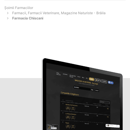
Şoimii Farmaciilor
Farmacii, Farmacii Veterinare, Magazine Naturiste - Brăila
Farmacia Chiscani