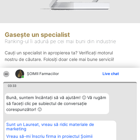
Gasește un specialist
Ranking-ul îi adună pe cei mai buni din industrie
Cauți un specialist in apropierea ta? Verificați motorul
nostru de căutare. Folosiți doar cele mai bune servicii!
ŞOIMII Farmaciilor
Live chat
Căutare
03:33
Bună, suntem încântați să vă ajutăm! 🙂 Vă rugăm
să faceți clic pe subiectul de conversație
corespunzător! 🙂
Sunt un Laureat, vreau să ridic materiale de
Organizator Ranking
Plebiscyt
Contact
marketing
BRIGHT SOLUTIONS BR SRL
Câștigătorii
Contact
Aleea Timisul De Sus 2 Bl. A30
Lista Tuturor
Vreau să-mi înscriu firma in proiectul Șoimii
Sc. A Et. 4 Ap. 13 Cod 061952
Laureaților