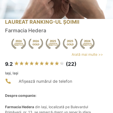
LAUREAT RANKING-UL ȘOIMII
Farmacia Hedera
Arată mai multe >>
9.2
(22)
Iaşi, Iași
Afișează numărul de telefon
Despre companie:
Farmacia Hedera
din Iași, localizată pe Bulevardul
Primăverii, nr. 13, se remarcă drept un reper în sfera