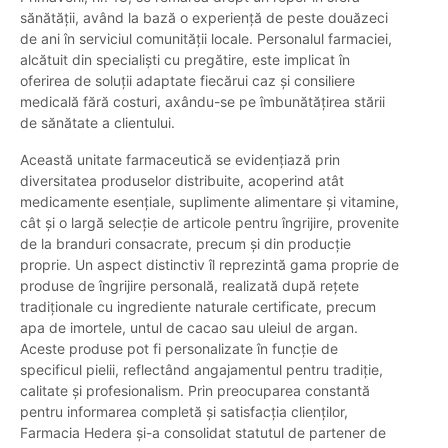
sănătății, având la bază o experiență de peste douăzeci
de ani în serviciul comunității locale. Personalul farmaciei,
alcătuit din specialiști cu pregătire, este implicat în
oferirea de soluții adaptate fiecărui caz și consiliere
medicală fără costuri, axându-se pe îmbunătățirea stării
de sănătate a clientului.
Această unitate farmaceutică se evidențiază prin
diversitatea produselor distribuite, acoperind atât
medicamente esențiale, suplimente alimentare și vitamine,
cât și o largă selecție de articole pentru îngrijire, provenite
de la branduri consacrate, precum și din producție
proprie. Un aspect distinctiv îl reprezintă gama proprie de
produse de îngrijire personală, realizată după rețete
tradiționale cu ingrediente naturale certificate, precum
apa de imortele, untul de cacao sau uleiul de argan.
Aceste produse pot fi personalizate în funcție de
specificul pielii, reflectând angajamentul pentru tradiție,
calitate și profesionalism. Prin preocuparea constantă
pentru informarea completă și satisfacția clienților,
Farmacia Hedera și-a consolidat statutul de partener de