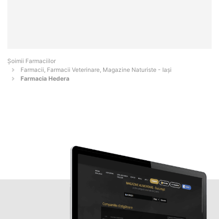
Şoimii Farmaciilor
Farmacii, Farmacii Veterinare, Magazine Naturiste - Iaşi
Farmacia Hedera