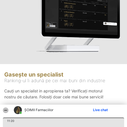
Gasește un specialist
Ranking-ul îi adună pe cei mai buni din industrie
Cauți un specialist in apropierea ta? Verificați motorul
nostru de căutare. Folosiți doar cele mai bune servicii!
ŞOIMII Farmaciilor
Live chat
Căutare
11:20