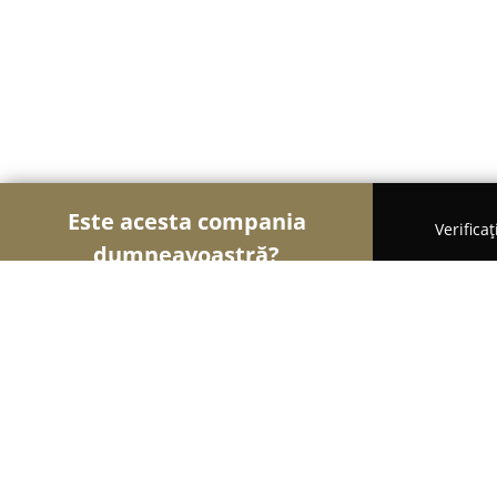
Este acesta compania
Verifica
dumneavoastră?
Şoimii Farmaciilor
Farmacii, Farmacii Veterinar
Farmacia Nicora