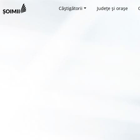
Câștigătorii
Județe și orașe