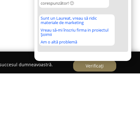
corespunzător! 🙂
Sunt un Laureat, vreau să ridic
materiale de marketing
Vreau să-mi înscriu firma in proiectul
Șoimii
Am o altă problemă
e succesul dumneavoastră.
Verificați
 Șoseaua Nicolina 97 din Iași, are un rol
cală, concentrându-se pe sănătate și bunăstare.