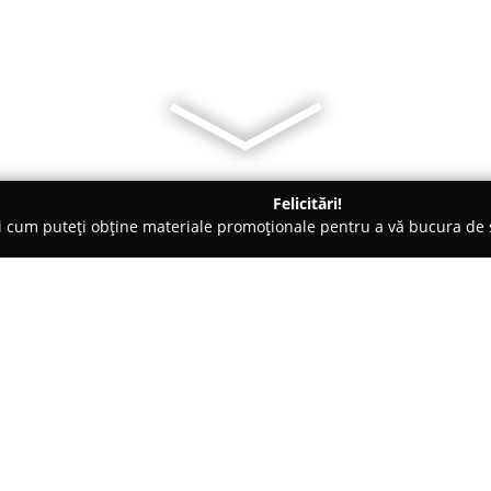
Felicitări!
ți cum puteți obține materiale promoționale pentru a vă bucura d
e, Magazine Naturiste - Valea Adanca
Farmacia Nicora
Despre companie:
Farmacia Nicora
, amplasată pe
semnificativ în comunitatea lo