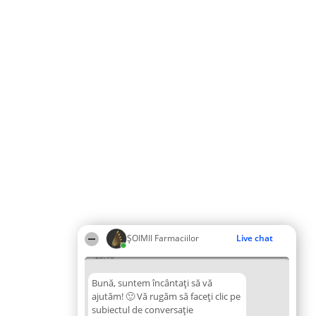
ŞOIMII Farmaciilor
Live chat
20:16
Bună, suntem încântați să vă
ajutăm! 🙂 Vă rugăm să faceți clic pe
subiectul de conversație