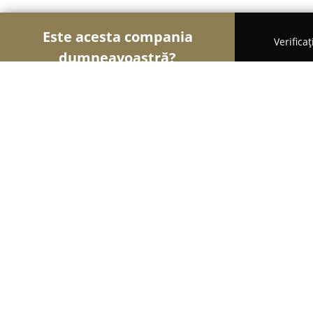
Este acesta compania
Verifica
dumneavoastră?
Şoimii Farmaciilor
Farmacii, Farmacii Veterinar
Andor International
8.4
(13)
Dumbrăveni, 47.66027/26.41998
Afișează numărul de telefon