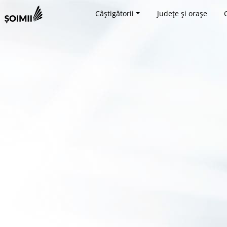
Câștigătorii
Județe și orașe