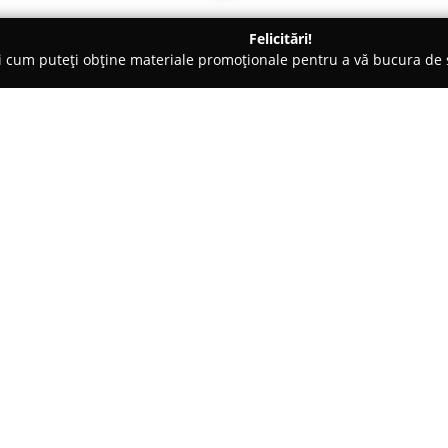
Felicitări!
ți cum puteți obține materiale promoționale pentru a vă bucura d
e, Magazine Naturiste - Dumbrăveni
Andor International
Despre companie:
Andor International
este activ
capital privat. În cadrul rețel
animale și farmacii veterinare, 
pentru menținerea sănătății și 
Arată mai multe >>
Compania acordă o importanță m
prețuri competitive, facilitând 
suplimente, adresate atât animal
extinde de la furaje destinate 