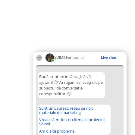
ŞOIMII Farmaciilor
Live chat
18:31
Bună, suntem încântați să vă
ajutăm! 🙂 Vă rugăm să faceți clic pe
subiectul de conversație
corespunzător! 🙂
Sunt un Laureat, vreau să ridic
materiale de marketing
Vreau să-mi înscriu firma in proiectul
Șoimii
Am o altă problemă