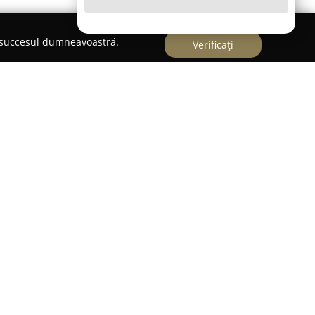
e succesul dumneavoastră.
Verificați
ă pe piața din România din 1991, funcționând cu
ei sale de magazine specializate pe hrană pentru
compania furnizează soluții integrate și calitative
a stării de bine a animalelor.
ajoră distribuirii de produse eficiente, cu
accesul la o varietate extinsă de furaje și
elor de talie mică, cât și celor mari. Oferta se
păsărilor până la cele pentru rumegătoare,