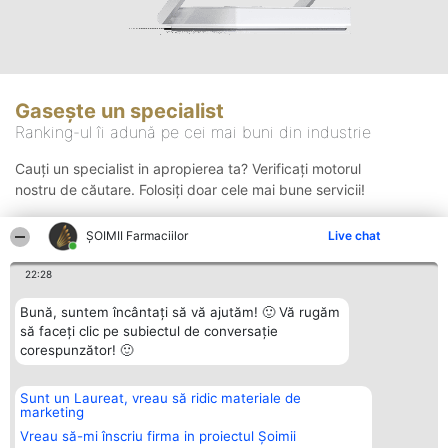
Gasește un specialist
Ranking-ul îi adună pe cei mai buni din industrie
Cauți un specialist in apropierea ta? Verificați motorul
nostru de căutare. Folosiți doar cele mai bune servicii!
ŞOIMII Farmaciilor
Live chat
Căutare
22:28
Bună, suntem încântați să vă ajutăm! 🙂 Vă rugăm
să faceți clic pe subiectul de conversație
corespunzător! 🙂
Sunt un Laureat, vreau să ridic materiale de
Organizator Ranking
Plebiscyt
Contact
marketing
BRIGHT SOLUTIONS BR SRL
Câștigătorii
Contact
Aleea Timisul De Sus 2 Bl. A30
Lista Tuturor
Vreau să-mi înscriu firma in proiectul Șoimii
Sc. A Et. 4 Ap. 13 Cod 061952
Laureaților