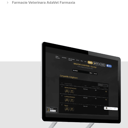
Farmacie Veterinara AdaVet Farmaxia