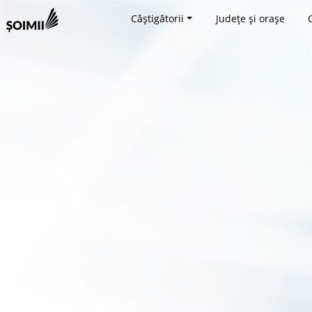
Câștigătorii
Județe și orașe