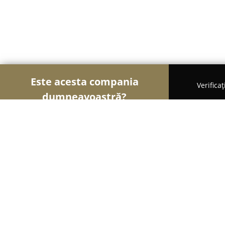
Este acesta compania
Verifica
dumneavoastră?
Şoimii Farmaciilor
Farmacii, Farmacii Veterinare
Cleo's Vet » ️