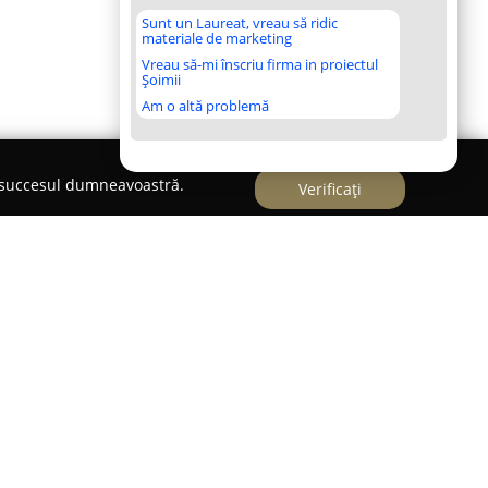
Sunt un Laureat, vreau să ridic
materiale de marketing
Vreau să-mi înscriu firma in proiectul
Șoimii
Am o altă problemă
e succesul dumneavoastră.
Verificați
t
își desfășoară activitatea cu accent pe sănătatea
companie, consolidându-și reputația ca partener
r și pisicilor. Farmacia veterinară, amplasată în
seni 29, pune la dispoziție o selecție amplă de