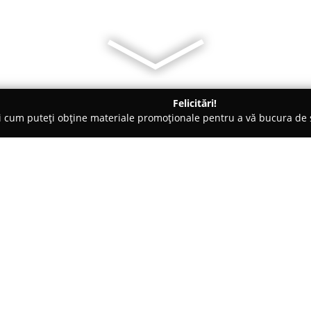
Felicitări!
ți cum puteți obține materiale promoționale pentru a vă bucura d
, Magazine Naturiste - Bucureşti
Cleo's Vet » ️
Despre companie:
Farmacie Veterinara Cleo's Ve
și buna stare a animalelor de 
de nădejde în îngrijirea câinilo
București, pe Strada Munții Apu
Arată mai multe >>