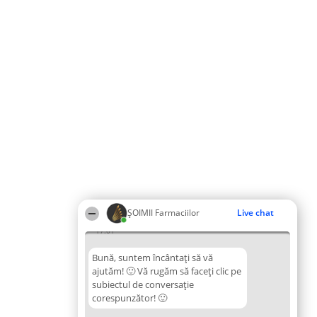
ŞOIMII Farmaciilor
Live chat
17:01
Bună, suntem încântați să vă
ajutăm! 🙂 Vă rugăm să faceți clic pe
subiectul de conversație
corespunzător! 🙂