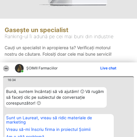
Gasește un specialist
Ranking-ul îi adună pe cei mai buni din industrie
Cauți un specialist in apropierea ta? Verificați motorul
nostru de căutare. Folosiți doar cele mai bune servicii!
ŞOIMII Farmaciilor
Live chat
Căutare
16:34
Bună, suntem încântați să vă ajutăm! 🙂 Vă rugăm
să faceți clic pe subiectul de conversație
corespunzător! 🙂
Sunt un Laureat, vreau să ridic materiale de
Organizator Ranking
Plebiscyt
Contact
marketing
BRIGHT SOLUTIONS BR SRL
Câștigătorii
Contact
Aleea Timisul De Sus 2 Bl. A30
Lista Tuturor
Vreau să-mi înscriu firma in proiectul Șoimii
Sc. A Et. 4 Ap. 13 Cod 061952
Laureaților
Am o altă problemă
București
Reguli