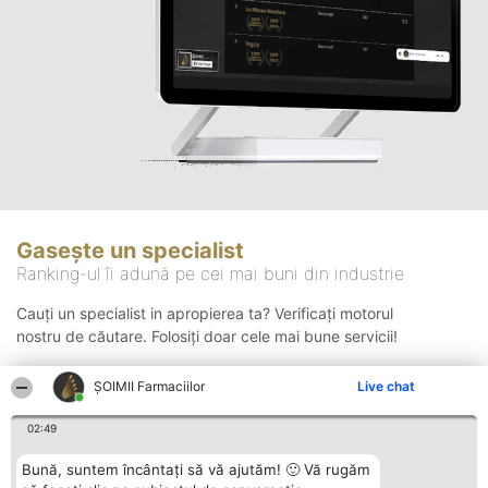
Gasește un specialist
Ranking-ul îi adună pe cei mai buni din industrie
Cauți un specialist in apropierea ta? Verificați motorul
nostru de căutare. Folosiți doar cele mai bune servicii!
ŞOIMII Farmaciilor
Live chat
Căutare
02:49
Bună, suntem încântați să vă ajutăm! 🙂 Vă rugăm