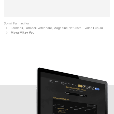
Şoimii Farmaciilor
Farmacii, Farmacii Veterinare, Magazine Naturiste - Valea Lupului
Maya Mitzy Vet