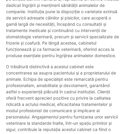
dedicat îngrijirii și menținerii sănătății animalelor de
companie. Instituția pune la dispoziție o varietate extinsă
de servicii adresate câinilor și pisicilor, care acoperă o
gamă largă de necesități, începând cu consultații și
tratamente medicale și continuând cu intervenții de
stomatologie veterinară, precum și servicii specializate de
frizerie și coafură. Pe lângă acestea, cabinetul
funcționează și ca farmacie veterinară, oferind acces la
produse esențiale pentru îngrijirea animalelor domestice.
O trăsătură distinctivă a acestui cabinet este
concentrarea sa asupra pacientului și a proprietarului de
animale. Echipa de specialiști este remarcată pentru
profesionalism, amabilitate și devotament, garantând
astfel o experiență plăcută în cadrul instituției. Clienții
oferă frecvent aprecieri pozitive cu privire la calitatea
ridicată a actului medical, eficacitatea tratamentelor și
modul profesionist de comunicare și implicare al
personalului. Angajamentul pentru furnizarea unor servicii
veterinare la standarde înalte, într-un spațiu primitor și
sigur, contribuie la reputația acestui cabinet ca fiind o