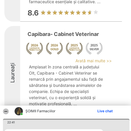
farmaceutice esențiale și calitative. ...
8.6
Capibara- Cabinet Veterinar
Arată mai multe >>
Laureați
Amplasat în zona centrală a județului
Olt, Capibara - Cabinet Veterinar se
remarcă prin angajamentul său față de
sănătatea și bunăstarea animalelor de
companie. Echipa de specialiști
veterinari, cu o experiență solidă și
motivație profesională, ...
ŞOIMII Farmaciilor
Live chat
8.8
22:41